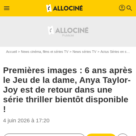
profil
menu
search
Accueil
News cinéma, films et séries TV
News séries TV
Actus Séries en streaming
Premières images : 6 ans après
le Jeu de la dame, Anya Taylor-
Joy est de retour dans une
série thriller bientôt disponible
!
4 juin 2026 à 17:20