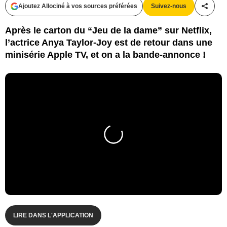
Ajoutez Allociné à vos sources préférées
Suivez-nous
Partag
Après le carton du “Jeu de la dame” sur Netflix,
l’actrice Anya Taylor-Joy est de retour dans une
minisérie Apple TV, et on a la bande-annonce !
LIRE DANS L'APPLICATION