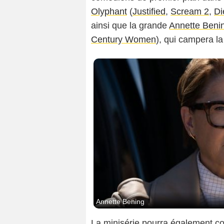
Olyphant
(
Justified
,
Scream 2
,
Di
ainsi que la grande
Annette Beni
Century Women
), qui campera la
Annette Bening
La minisérie pourra également co