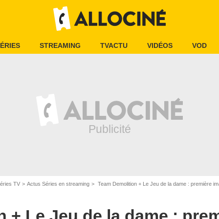
ÉRIES
STREAMING
TVACTU
VIDÉOS
VOD
éries TV
Actus Séries en streaming
Team Demolition + Le Jeu de la dame : première images d'
 + Le Jeu de la dame : pre