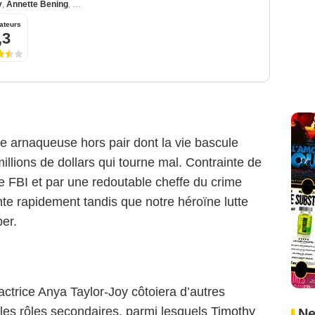
y
,
Annette Bening
,
Clifton Collins Jr.
ateurs
,3
ne arnaqueuse hors pair dont la vie bascule
llions de dollars qui tourne mal. Contrainte de
 le FBI et par une redoutable cheffe du crime
Apple TV
te rapidement tandis que notre héroïne lutte
per.
actrice Anya Taylor-Joy côtoiera d’autres
les rôles secondaires, parmi lesquels
Timothy
Ne