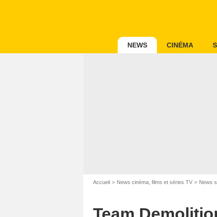
NEWS
CINÉMA
S
Accueil
News cinéma, films et séries TV
News s
Team Demolition