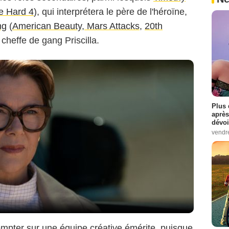
e Hard 4
), qui interprétera le père de l'héroïne,
ng
(
American Beauty
,
Mars Attacks
,
20th
 cheffe de gang Priscilla.
Plus 
après
dévoi
vendr
mpter sur une équipe créative émérite, puisque