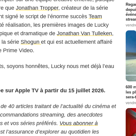
Regar
tre que
Jonathan Tropper
, créateur de la série
depui
événe
nt signé le script de l’énorme succès
Team
strea
 réalisation, les premières images de Lucky
vendr
 épique et dramatique de
Jonathan Van Tulleken
,
 la série
Shogun
et qui est actuellement affairé
 Prime Video.
ts, soyons honnêtes, Lucky nous met déjà l’eau
600 m
 sur Apple TV à partir du 15 juillet 2026.
les p
sera-
vendr
 de 40 articles traitant de l’actualité du cinéma et
 recommandations streaming, des anecdotes
ms et vos séries préférés.
Vous abonner à
est l’assurance d’explorer au quotidien les