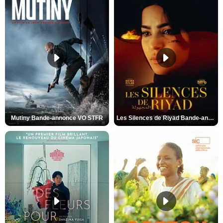
Mutiny Bande-annonce VO STFR
Les Silences de Riyad Bande-annonce VO STFR