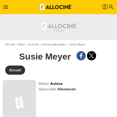
profil
menu
search
Accueil
Stars
Actrices
Actrice allemande
Susie Meyer
Susie Meyer
Accueil
Métier
Actrice
Nationalité
Allemande