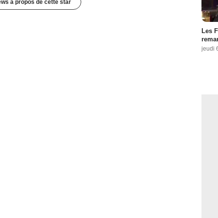
ews à propos de cette star
Les F
remar
jeudi 