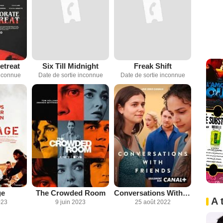
etreat
Six Till Midnight
Freak Shift
inconnue
Date de sortie inconnue
Date de sortie inconnue
ge
The Crowded Room
Conversations With Friends
A 
023
9 juin 2023
25 août 2022