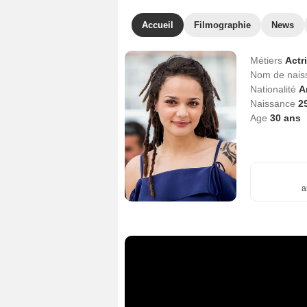
Accueil
Filmographie
News
Métiers
Actr
Nom de nai
Nationalité
A
Naissance
2
Age
30
ans
a