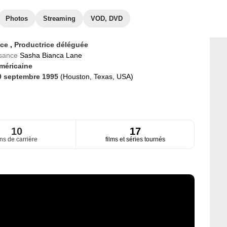
Photos
Streaming
VOD, DVD
ice
,
Productrice déléguée
ssance
Sasha Bianca Lane
méricaine
9 septembre 1995
(Houston, Texas, USA)
10
17
ns de carrière
films et séries tournés