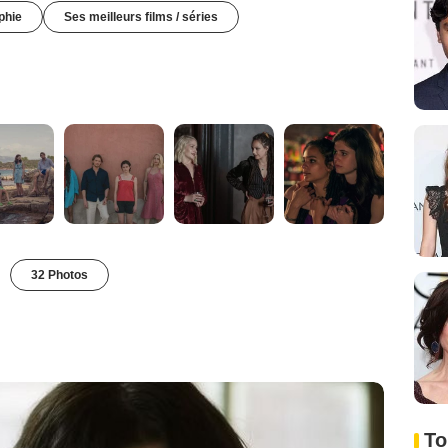
phie
Ses meilleurs films / séries
32 Photos
To