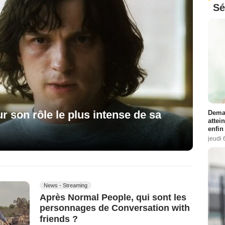
Sé
r son rôle le plus intense de sa
Demai
attei
enfin
jeudi 
News - Streaming
Après Normal People, qui sont les
personnages de Conversation with
friends ?