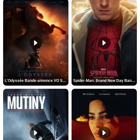
L'Odyssée Bande-annonce VO STFR
Spider-Man: Brand New Day Bande-annonce VO STFR