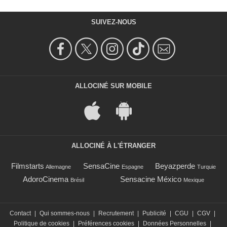
SUIVEZ-NOUS
ALLOCINÉ SUR MOBILE
ALLOCINÉ À L'ÉTRANGER
Filmstarts
SensaCine
Beyazperde
Allemagne
Espagne
Turquie
AdoroCinema
Sensacine México
Brésil
Mexique
Contact
|
Qui sommes-nous
|
Recrutement
|
Publicité
|
CGU
|
CGV
|
Politique de cookies
|
Préférences cookies
|
Données Personnelles
|