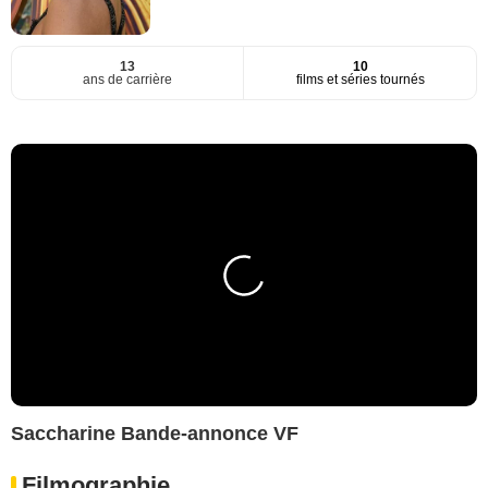
13
10
ans de carrière
films et séries tournés
Saccharine Bande-annonce VF
Filmographie