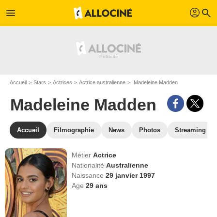
profil
menu
search
Accueil
Stars
Actrices
Actrice australienne
Madeleine Madden
Madeleine Madden
Accueil
Filmographie
News
Photos
Streaming
Métier
Actrice
Nationalité
Australienne
Naissance
29 janvier 1997
Age
29
ans