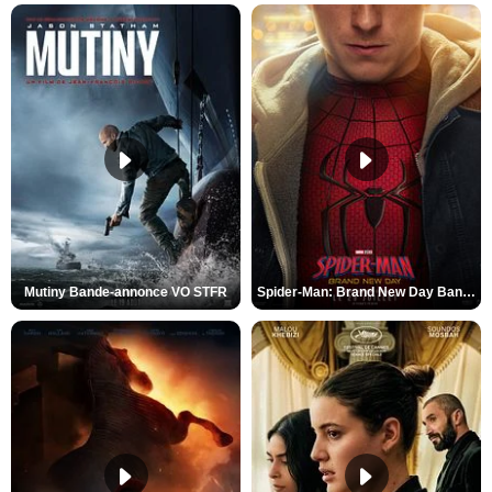
Mutiny Bande-annonce VO STFR
Spider-Man: Brand New Day Bande-annonce VO STFR