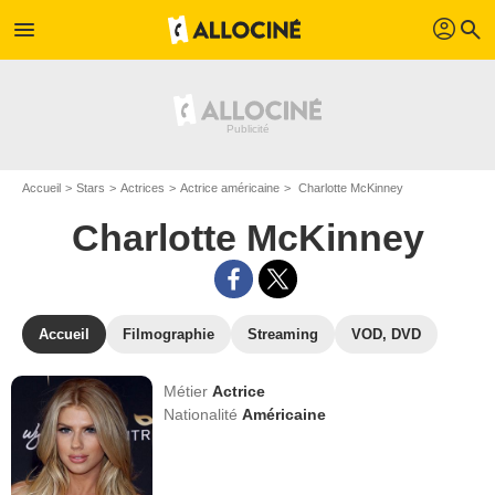
profil
menu
search
Accueil
Stars
Actrices
Actrice américaine
Charlotte McKinney
Charlotte McKinney
Accueil
Filmographie
Streaming
VOD, DVD
Métier
Actrice
Nationalité
Américaine