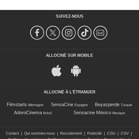
SUIVEZ-NOUS
ALLOCINÉ SUR MOBILE
ALLOCINÉ À L'ÉTRANGER
Filmstarts
SensaCine
Beyazperde
Allemagne
Espagne
Turquie
AdoroCinema
Sensacine México
Brésil
Mexique
Contact
|
Qui sommes-nous
|
Recrutement
|
Publicité
|
CGU
|
CGV
|