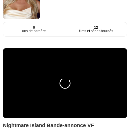
9
12
ans de carrière
films et séries tournés
Nightmare Island Bande-annonce VF