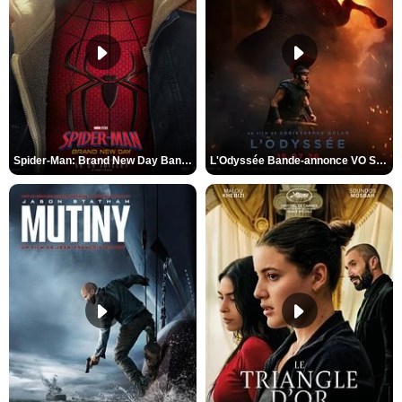
Spider-Man: Brand New Day Bande-annonce VO STFR
L'Odyssée Bande-annonce VO STFR