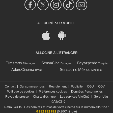
ALLOCINÉ SUR MOBILE
ALLOCINÉ À L'ÉTRANGER
Filmstarts
SensaCine
Beyazperde
Allemagne
Espagne
Turquie
AdoroCinema
Sensacine México
Brésil
Mexique
Contact
|
Qui sommes-nous
|
Recrutement
|
Publicité
|
CGU
|
CGV
|
Politique de cookies
|
Préférences cookies
|
Données Personnelles
|
Revue de presse
|
Charte d'écriture
|
Les services AlloCiné
|
Gérer Utiq
|
©AlloCiné
Retrouvez tous les horaires et infos de votre cinéma sur le numéro AlloCiné :
0 892 892 892
(0,90€/minute)