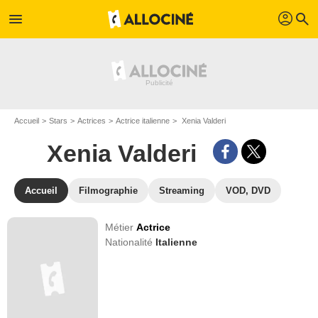
profil
menu
search
Accueil
Stars
Actrices
Actrice italienne
Xenia Valderi
Xenia Valderi
Accueil
Filmographie
Streaming
VOD, DVD
Métier
Actrice
Nationalité
Italienne