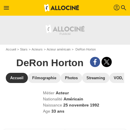
profil
menu
search
Accueil
Stars
Acteurs
Acteur américain
DeRon Horton
DeRon Horton
Accueil
Filmographie
Photos
Streaming
VOD, DV
Métier
Acteur
Nationalité
Américain
Naissance
25 novembre 1992
Age
33
ans