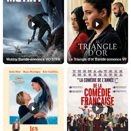
Mutiny Bande-annonce VO STFR
Le Triangle d'or Bande-annonce VF