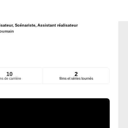
isateur,
Scénariste,
Assistant réalisateur
oumain
10
2
ns de carrière
films et séries tournés