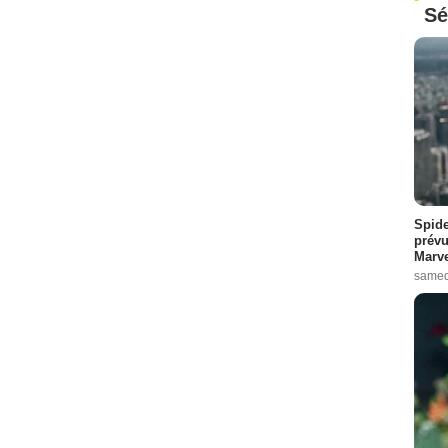
Sé
Spide
prévu
Marve
samed