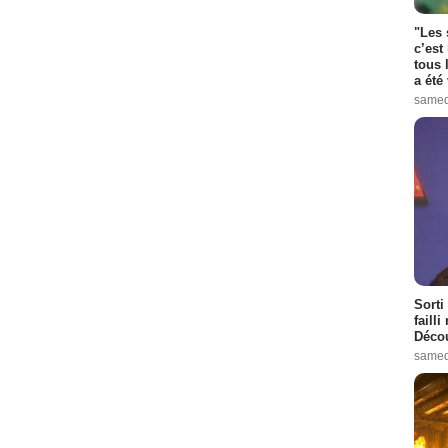
"Les 
c’est
tous 
a été 
samed
Sorti
failli
Décou
samed