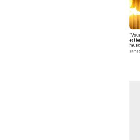
"Vous
et He
muscl
samed