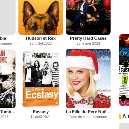
bia
Hudson et Rex
Pretty Hard Cases
inconnue
13 juillet 2023
26 février 2024
Dead Again in Tombstone : Le Pacte du Diable
Ecstasy
La Fille du Père Noël 2 : panique à Polaris
A 
 2017
11 août 2021
Date de sortie inconnue