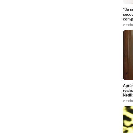
"Je c
secou
compo
vendr
Après
réali
Netfl
vendr