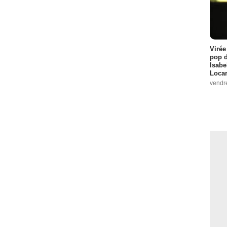
Virée
pop d
Isabe
Loca
vendr