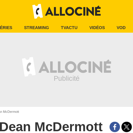
ÉRIES
STREAMING
TVACTU
VIDÉOS
VOD
n McDermott
Dean McDermott