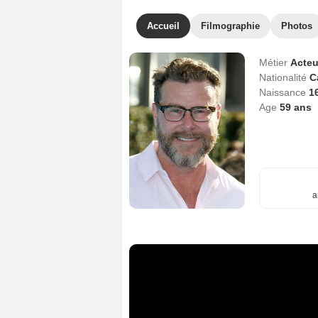
Accueil
Filmographie
Photos
Métier
Acteu
Nationalité
C
Naissance
1
Age
59
ans
a