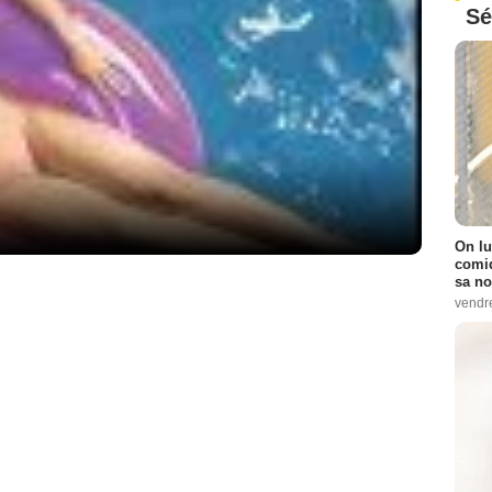
Sé
On lu
comiq
sa no
vendr