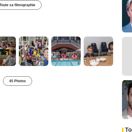
Toute sa filmographie
45 Photos
To