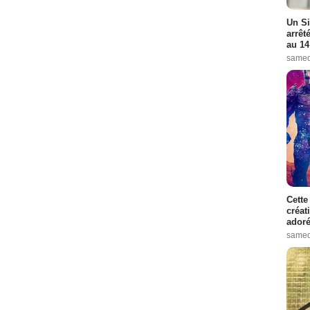
Un Si
arrêt
au 14
samed
Cette
créat
adoré
samed