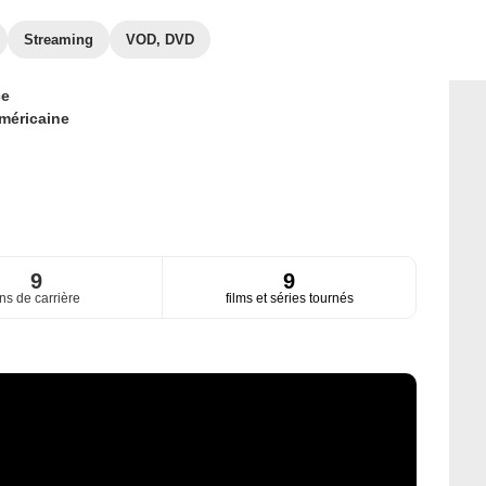
Streaming
VOD, DVD
ce
méricaine
9
9
ns de carrière
films et séries tournés