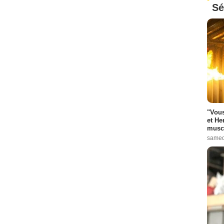
Sé
"Vous
et He
muscl
samed