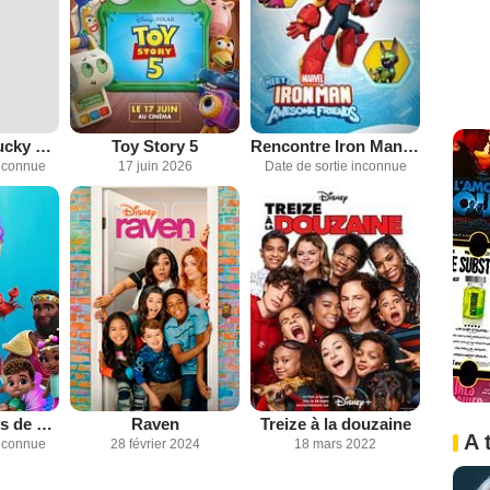
Oswald The Lucky Rabbit
Toy Story 5
Rencontre Iron Man et ses Amis Incroyables
inconnue
17 juin 2026
Date de sortie inconnue
Ariel : Histoires de sirènes
Raven
Treize à la douzaine
A 
inconnue
28 février 2024
18 mars 2022