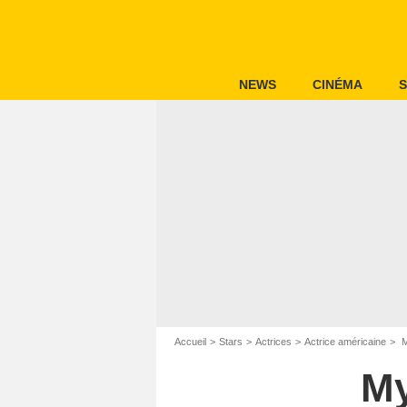
NEWS
CINÉMA
S
Accueil
Stars
Actrices
Actrice américaine
M
My