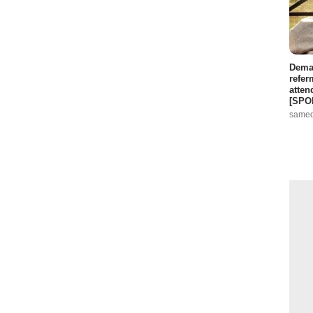
Demai
refer
atten
[SPO
samed