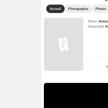
Accueil
Filmographie
Photos
Métier
Actri
Nationalité
A
a