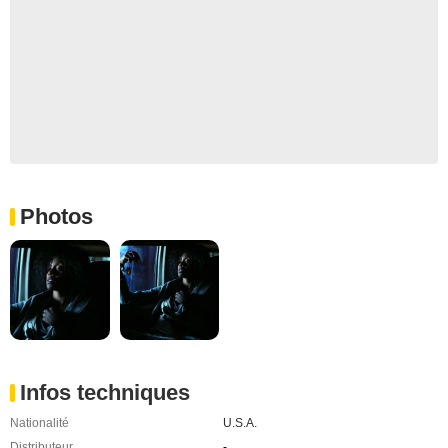
Photos
Infos techniques
Nationalité
U.S.A.
Distributeur
-