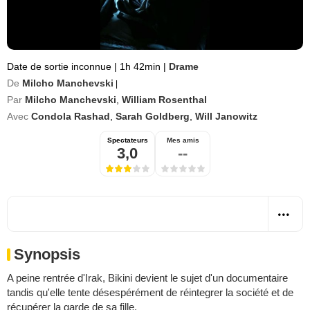
Date de sortie inconnue
|
1h 42min
|
Drame
De
Milcho Manchevski
|
Par
Milcho Manchevski
,
William Rosenthal
Avec
Condola Rashad
,
Sarah Goldberg
,
Will Janowitz
Spectateurs
Mes amis
3,0
--
Synopsis
A peine rentrée d'Irak, Bikini devient le sujet d'un documentaire
tandis qu'elle tente désespérément de réintegrer la société et de
récupérer la garde de sa fille.