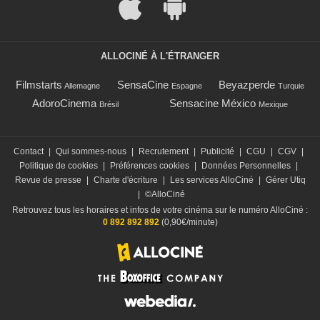
ALLOCINÉ À L'ÉTRANGER
Filmstarts
SensaCine
Beyazperde
Allemagne
Espagne
Turquie
AdoroCinema
Sensacine México
Brésil
Mexique
Contact
|
Qui sommes-nous
|
Recrutement
|
Publicité
|
CGU
|
CGV
|
Politique de cookies
|
Préférences cookies
|
Données Personnelles
|
Revue de presse
|
Charte d'écriture
|
Les services AlloCiné
|
Gérer Utiq
|
©AlloCiné
Retrouvez tous les horaires et infos de votre cinéma sur le numéro AlloCiné :
0 892 892 892
(0,90€/minute)