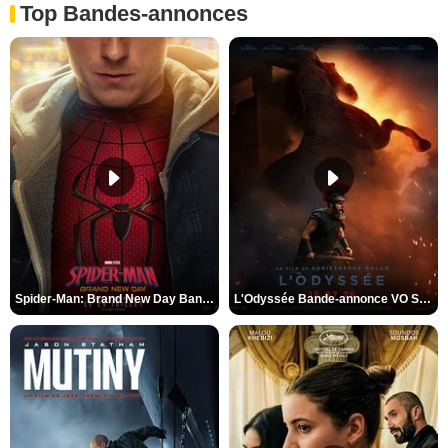
Top Bandes-annonces
Spider-Man: Brand New Day Bande-annonce VO STFR
L'Odyssée Bande-annonce VO STFR