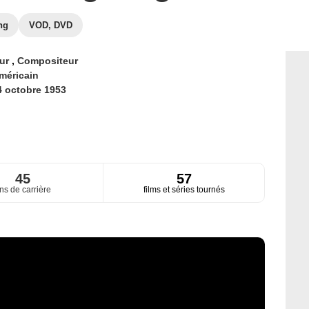
ng
VOD, DVD
eur
,
Compositeur
méricain
4 octobre 1953
45
57
ns de carrière
films et séries tournés