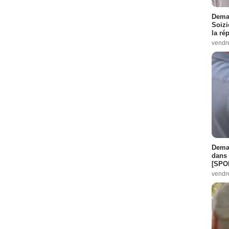
Demai
Soizi
la ré
vendr
Demai
dans 
[SPO
vendr