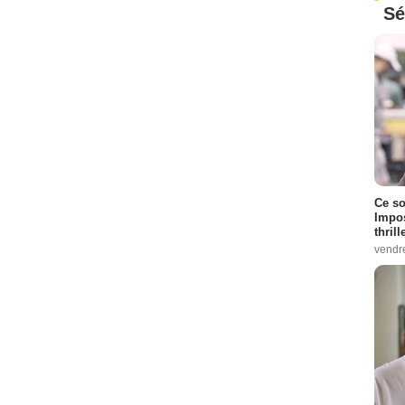
Sé
Ce so
Impos
thrill
vendr