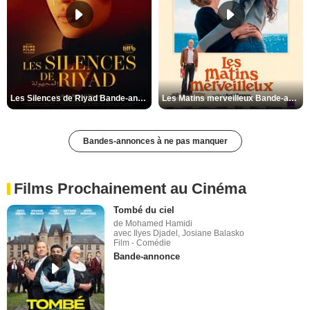
Les Silences de Riyad Bande-annonce VO STFR
Les Matins merveilleux Bande-annonce VF
Bandes-annonces à ne pas manquer
Films Prochainement au Cinéma
Tombé du ciel
de Mohamed Hamidi
avec Ilyes Djadel, Josiane Balasko
Film - Comédie
Bande-annonce