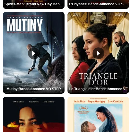
Spider-Man: Brand New Day Bande-annonce VO STFR
L'Odyssée Bande-annonce VO STFR
Mutiny Bande-annonce VO STFR
Le Triangle d'or Bande-annonce VF