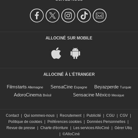
ALLOCINÉ SUR MOBILE
ALLOCINÉ À L'ÉTRANGER
Filmstarts
SensaCine
Beyazperde
Allemagne
Espagne
Turquie
AdoroCinema
Sensacine México
Brésil
Mexique
Contact
|
Qui sommes-nous
|
Recrutement
|
Publicité
|
CGU
|
CGV
|
Politique de cookies
|
Préférences cookies
|
Données Personnelles
|
Revue de presse
|
Charte d'écriture
|
Les services AlloCiné
|
Gérer Utiq
|
©AlloCiné