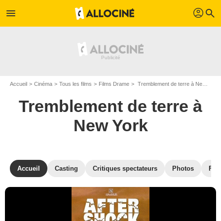
profil
menu
search
Accueil
Cinéma
Tous les films
Films Drame
Tremblement de terre à New York de Terry Ingram
Tremblement de terre à
New York
Accueil
Casting
Critiques spectateurs
Photos
Film