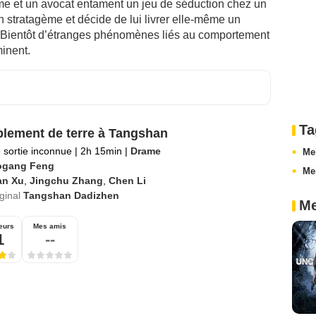
e et un avocat entament un jeu de séduction chez un
’un stratagème et décide de lui livrer elle-même un
. Bientôt d’étranges phénomènes liés au comportement
inent.
Ta
lement de terre à Tangshan
 sortie inconnue
|
2h 15min
|
Drame
Mei
ogang Feng
Me
an Xu
,
Jingchu Zhang
,
Chen Li
iginal
Tangshan Dadizhen
Me
eurs
Mes amis
1
--