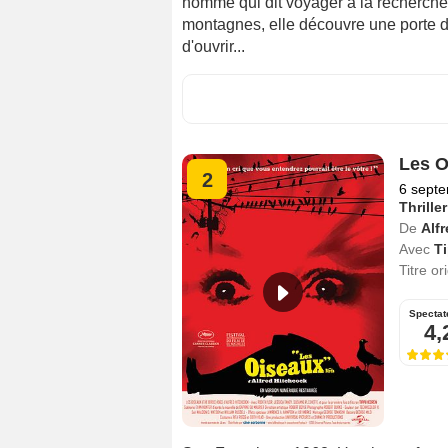
homme qui dit voyager à la recherche 
montagnes, elle découvre une porte dé
d'ouvrir...
Les O
2
6 sept
Thriller
De
Alf
Avec
T
Titre or
Spectat
4,