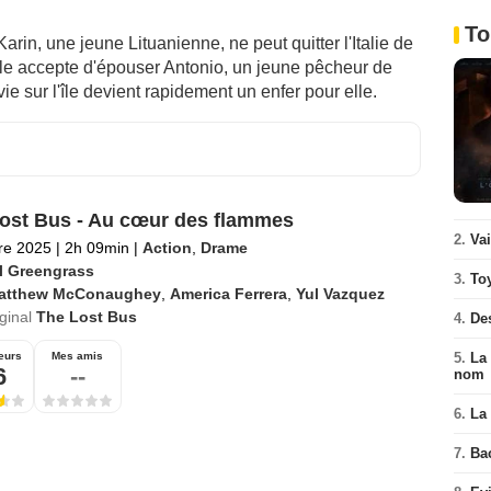
To
in, une jeune Lituanienne, ne peut quitter l'Italie de
elle accepte d'épouser Antonio, un jeune pêcheur de
vie sur l'île devient rapidement un enfer pour elle.
ost Bus - Au cœur des flammes
2.
Va
re 2025
|
2h 09min
|
Action
,
Drame
l Greengrass
3.
To
atthew McConaughey
,
America Ferrera
,
Yul Vazquez
iginal
The Lost Bus
4.
De
5.
La 
eurs
Mes amis
6
--
nom
6.
La 
7.
Ba