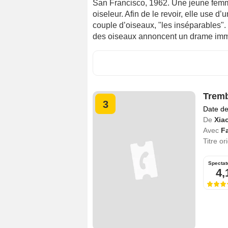
San Francisco, 1962. Une jeune femm
oiseleur. Afin de le revoir, elle use d
couple d’oiseaux, "les inséparables"
des oiseaux annoncent un drame imm
Tremb
3
Date de
De
Xia
Avec
F
Titre or
Spectat
4,