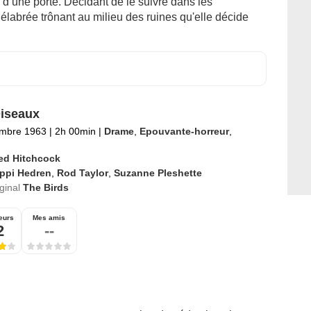
d’une porte. Décidant de le suivre dans les
labrée trônant au milieu des ruines qu'elle décide
iseaux
embre 1963
|
2h 00min
|
Drame
,
Epouvante-horreur
,
red Hitchcock
ippi Hedren
,
Rod Taylor
,
Suzanne Pleshette
iginal
The Birds
eurs
Mes amis
2
--