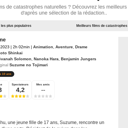
lms de catastrophes naturelles ? Découvrez les meilleurs
d'après une sélection de la rédaction..
 les plus populaires
Meilleurs films de catastrophes
me
l 2023
|
2h 02min
|
Animation
,
Aventure
,
Drame
oto Shinkai
évanah Solomon
,
Nanoka Hara
,
Benjamin Jungers
iginal
Suzume no Tojimari
s 10 ans
se
Spectateurs
Mes amis
8
4,2
--
shu, une jeune fille de 17 ans, Suzume, rencontre un