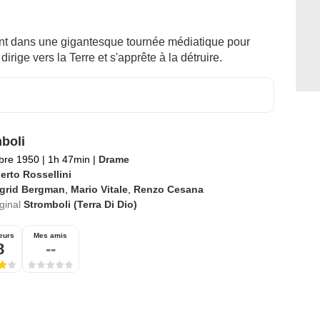
nt dans une gigantesque tournée médiatique pour
rige vers la Terre et s'apprête à la détruire.
boli
bre 1950
|
1h 47min
|
Drame
erto Rossellini
ngrid Bergman
,
Mario Vitale
,
Renzo Cesana
iginal
Stromboli (Terra Di Dio)
eurs
Mes amis
8
--