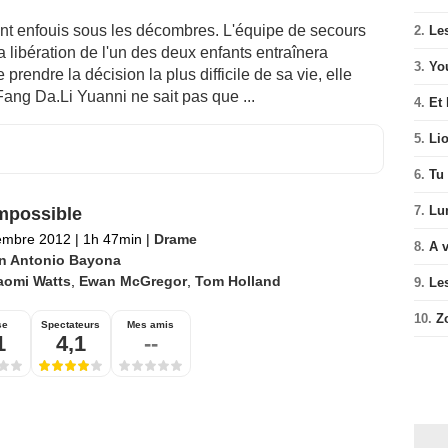
nt enfouis sous les décombres. L'équipe de secours
2.
Le
a libération de l'un des deux enfants entraînera
3.
Yo
prendre la décision la plus difficile de sa vie, elle
 Fang Da.Li Yuanni ne sait pas que ...
4.
Et 
5.
Li
6.
Tu 
7.
Lu
mpossible
embre 2012
|
1h 47min
|
Drame
8.
A v
n Antonio Bayona
aomi Watts
,
Ewan McGregor
,
Tom Holland
9.
Le
10.
Z
se
Spectateurs
Mes amis
1
4,1
--