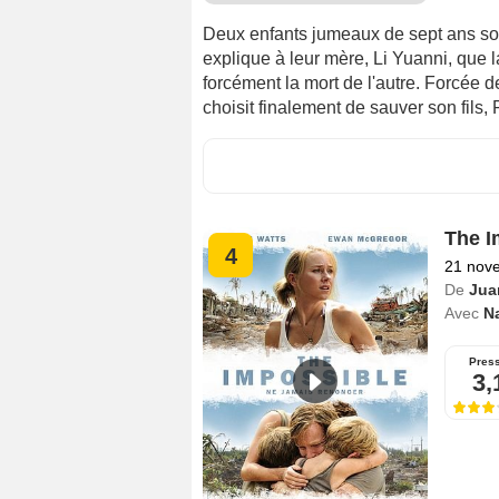
Deux enfants jumeaux de sept ans so
explique à leur mère, Li Yuanni, que l
forcément la mort de l'autre. Forcée de 
choisit finalement de sauver son fils,
The I
4
21 nov
De
Jua
Avec
N
Pres
3,