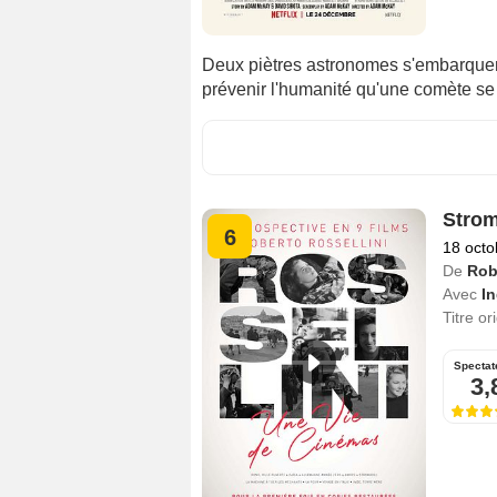
Deux piètres astronomes s'embarque
prévenir l'humanité qu'une comète se di
Strom
6
18 octo
De
Rob
Avec
I
Titre or
Spectat
3,