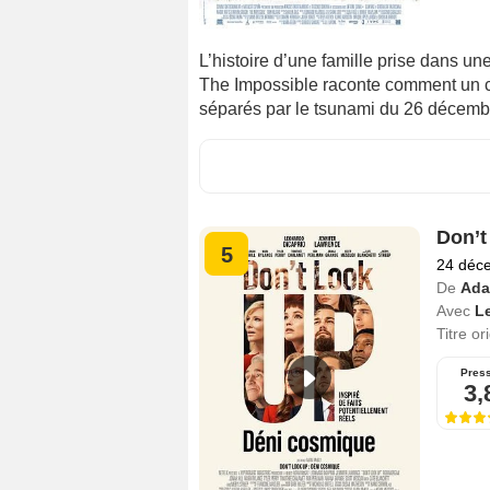
L’histoire d’une famille prise dans un
The Impossible raconte comment un c
séparés par le tsunami du 26 décemb
Don’t
5
24 déc
De
Ada
Avec
L
Titre or
Pres
3,