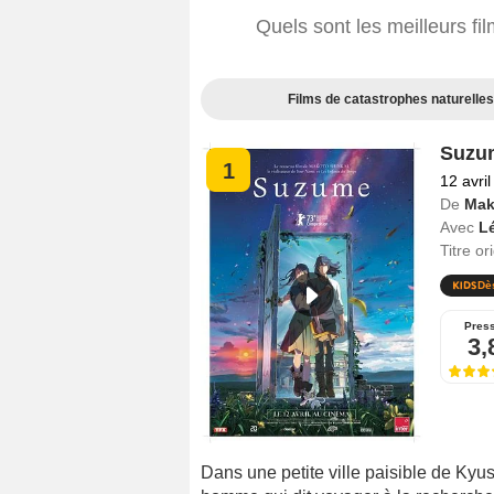
Quels sont les meilleurs fi
Films de catastrophes naturelles
Suzu
1
12 avri
De
Mak
Avec
L
Titre or
Dè
Pres
3,
Dans une petite ville paisible de Kyu