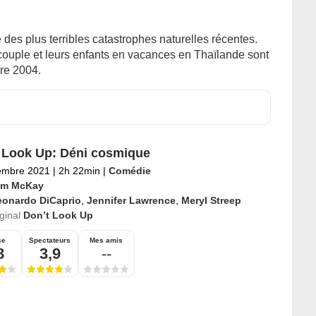
e des plus terribles catastrophes naturelles récentes.
ouple et leurs enfants en vacances en Thaïlande sont
re 2004.
 Look Up: Déni cosmique
embre 2021
|
2h 22min
|
Comédie
m McKay
eonardo DiCaprio
,
Jennifer Lawrence
,
Meryl Streep
iginal
Don’t Look Up
se
Spectateurs
Mes amis
8
3,9
--