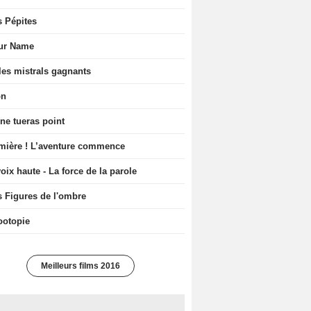
s Pépites
ur Name
les mistrals gagnants
on
ne tueras point
mière ! L’aventure commence
oix haute - La force de la parole
s Figures de l'ombre
ootopie
Meilleurs films 2016