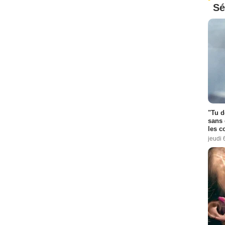
Sé
"Tu d
sans 
les c
jeudi 