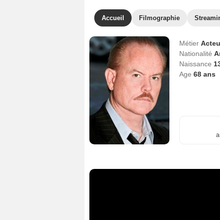
Accueil
Filmographie
Streami
Métier
Acteu
Nationalité
A
Naissance
1
Age
68
ans
a