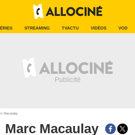
ÉRIES
STREAMING
TVACTU
VIDÉOS
VOD
c Macaulay
Marc Macaulay