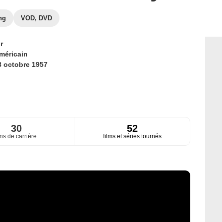
ng
VOD, DVD
r
méricain
3 octobre 1957
30
52
ns de carrière
films et séries tournés