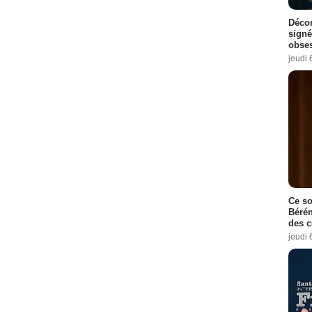
Décon
signé
obse
jeudi 
Ce so
Bérén
des 
jeudi 