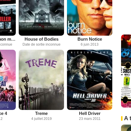
La vérité sur mon mari
House of Bodies
Burn Notice
inconnue
Date de sortie inconnue
6 juin 2013
e 4
Treme
Hell Driver
A 
12
4 juillet 2019
23 mars 2011