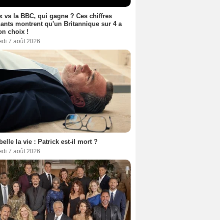
ix vs la BBC, qui gagne ? Ces chiffres
ants montrent qu'un Britannique sur 4 a
son choix !
edi 7 août 2026
belle la vie : Patrick est-il mort ?
edi 7 août 2026