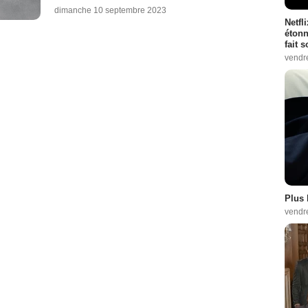
dimanche 10 septembre 2023
Netfl
étonn
fait 
vendr
Plus 
vendr