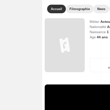
Accueil
Filmographie
News
Métier
Acteu
Nationalité
A
Naissance
1
Age
44
ans
a