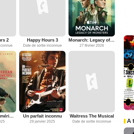
rs 2
Happy Hours 3
Monarch: Legacy of Monsters
inconnue
Date de sortie inconnue
27 février 2026
À l'aube de l'Amérique
Un parfait inconnu
Waitress The Musical
A 
025
29 janvier 2025
Date de sortie inconnue