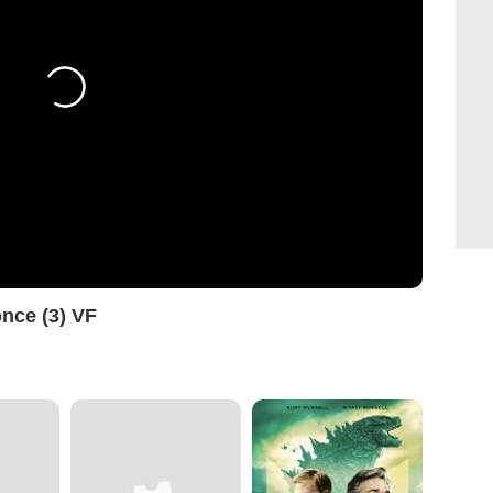
nce (3) VF