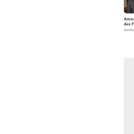
Amour
des F
vendr