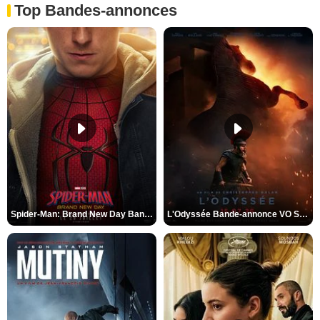
Top Bandes-annonces
Spider-Man: Brand New Day Bande-annonce VO STFR
L'Odyssée Bande-annonce VO STFR