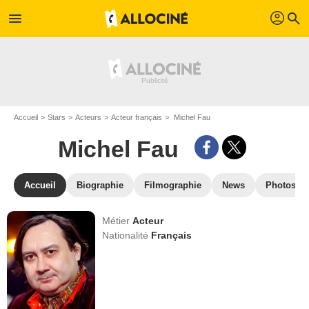
profil
menu
search
Accueil
Stars
Acteurs
Acteur français
Michel Fau
Michel Fau
Accueil
Biographie
Filmographie
News
Photos
Métier
Acteur
Nationalité
Français