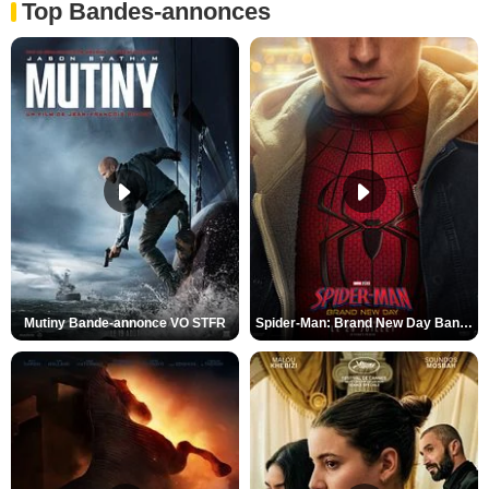
Top Bandes-annonces
Mutiny Bande-annonce VO STFR
Spider-Man: Brand New Day Bande-annonce VO STFR