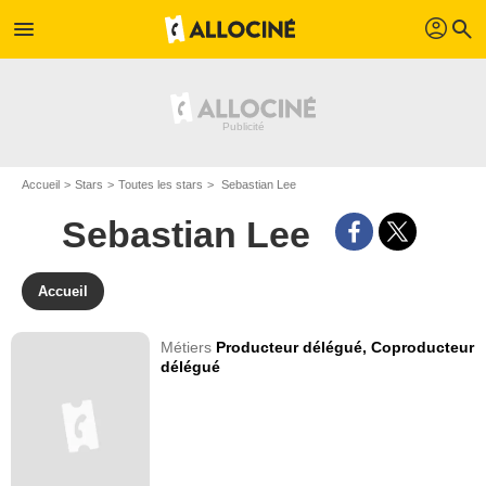
profil
menu
search
Accueil
Stars
Toutes les stars
Sebastian Lee
Sebastian Lee
Accueil
Métiers
Producteur délégué,
Coproducteur
délégué