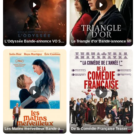
L'Odyssée Bande-annonce VO STFR
Le Triangle d'or Bande-annonce VF
Les Matins merveilleux Bande-annonce VF
De la Comédie-Française Teaser VF