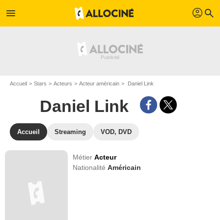
profil
menu
search
Accueil
Stars
Acteurs
Acteur américain
Daniel Link
Daniel Link
Accueil
Streaming
VOD, DVD
Métier
Acteur
Nationalité
Américain