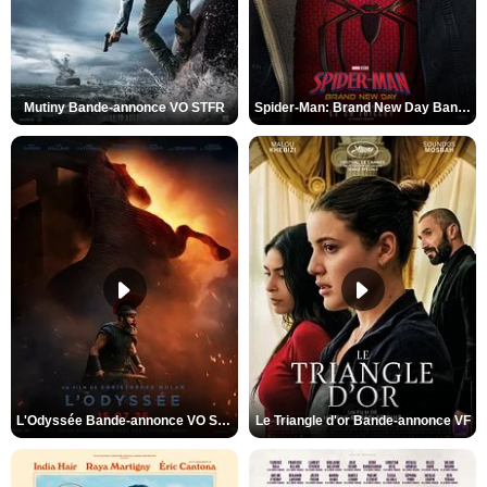
Mutiny Bande-annonce VO STFR
Spider-Man: Brand New Day Bande-annonce VO STFR
L'Odyssée Bande-annonce VO STFR
Le Triangle d'or Bande-annonce VF