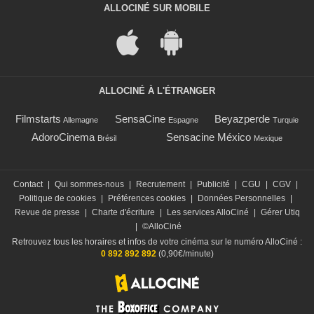
ALLOCINÉ SUR MOBILE
ALLOCINÉ À L'ÉTRANGER
Filmstarts
SensaCine
Beyazperde
Allemagne
Espagne
Turquie
AdoroCinema
Sensacine México
Brésil
Mexique
Contact
|
Qui sommes-nous
|
Recrutement
|
Publicité
|
CGU
|
CGV
|
Politique de cookies
|
Préférences cookies
|
Données Personnelles
|
Revue de presse
|
Charte d'écriture
|
Les services AlloCiné
|
Gérer Utiq
|
©AlloCiné
Retrouvez tous les horaires et infos de votre cinéma sur le numéro AlloCiné :
0 892 892 892
(0,90€/minute)