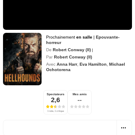
Prochainement
en salle
|
Epouvante-
horreur
De
Robert Conway (II)
|
Par
Robert Conway (II)
Avec
Anna Harr
,
Eva Hamilton
,
Michael
Ochotorena
Spectateurs
Mes amis
2,6
--
1 note, 1 critique