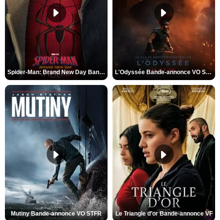
Spider-Man: Brand New Day Bande-annonce VO STFR
L'Odyssée Bande-annonce VO STFR
Mutiny Bande-annonce VO STFR
Le Triangle d'or Bande-annonce VF