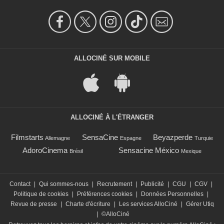
ALLOCINÉ SUR MOBILE
ALLOCINÉ À L'ÉTRANGER
Filmstarts
SensaCine
Beyazperde
Allemagne
Espagne
Turquie
AdoroCinema
Sensacine México
Brésil
Mexique
Contact
|
Qui sommes-nous
|
Recrutement
|
Publicité
|
CGU
|
CGV
|
Politique de cookies
|
Préférences cookies
|
Données Personnelles
|
Revue de presse
|
Charte d'écriture
|
Les services AlloCiné
|
Gérer Utiq
|
©AlloCiné