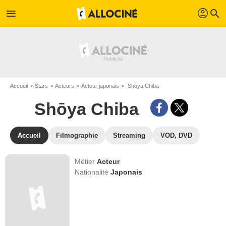
profil
menu
search
Accueil
Stars
Acteurs
Acteur japonais
Shōya Chiba
Shōya Chiba
Accueil
Filmographie
Streaming
VOD, DVD
Métier
Acteur
Nationalité
Japonais