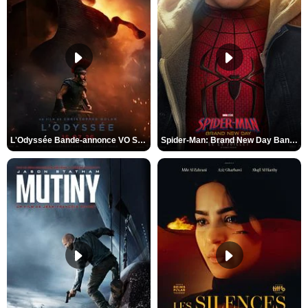
L'Odyssée Bande-annonce VO STFR
Spider-Man: Brand New Day Bande-annonce VO STFR