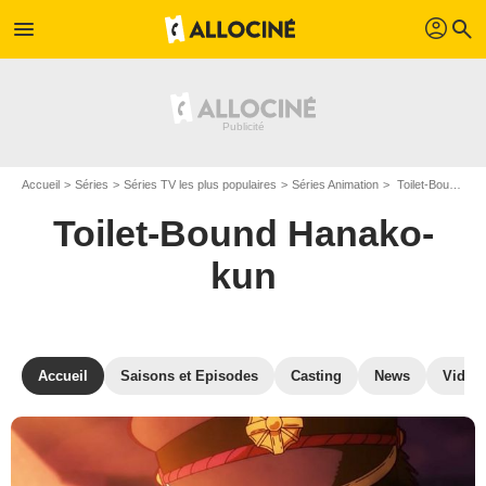
profil
menu
search
Accueil
Séries
Séries TV les plus populaires
Séries Animation
Toilet-Bound Hanako-kun
Toilet-Bound Hanako-
kun
Accueil
Saisons et Episodes
Casting
News
Vidéo