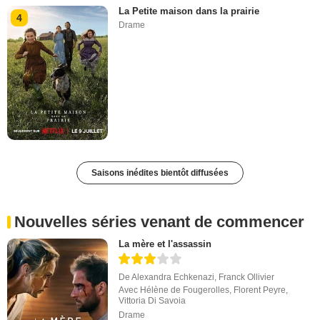
La Petite maison dans la prairie
4
Drame
Saisons inédites bientôt diffusées
Nouvelles séries venant de commencer
La mère et l'assassin
De
Alexandra Echkenazi
,
Franck Ollivier
Avec
Hélène de Fougerolles
,
Florent Peyre
,
Vittoria Di Savoia
Drame