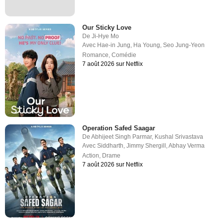
Our Sticky Love
De
Ji-Hye Mo
Avec
Hae-in Jung
,
Ha Young
,
Seo Jung-Yeon
Romance
,
Comédie
7 août 2026 sur Netflix
Operation Safed Saagar
De
Abhijeet Singh Parmar
,
Kushal Srivastava
Avec
Siddharth
,
Jimmy Shergill
,
Abhay Verma
Action
,
Drame
7 août 2026 sur Netflix