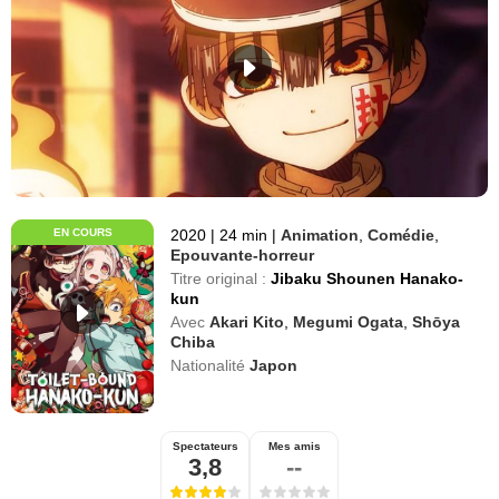
EN COURS
2020
|
24 min
|
Animation
,
Comédie
,
Epouvante-horreur
Titre original :
Jibaku Shounen Hanako-
kun
Avec
Akari Kito
,
Megumi Ogata
,
Shōya
Chiba
Nationalité
Japon
Spectateurs
Mes amis
3,8
--