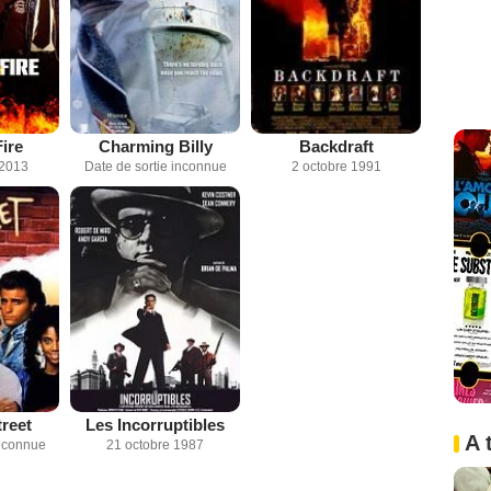
ire
Charming Billy
Backdraft
 2013
Date de sortie inconnue
2 octobre 1991
reet
Les Incorruptibles
A 
inconnue
21 octobre 1987