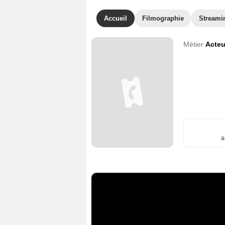
Accueil
Filmographie
Streami
Métier
Acteu
a