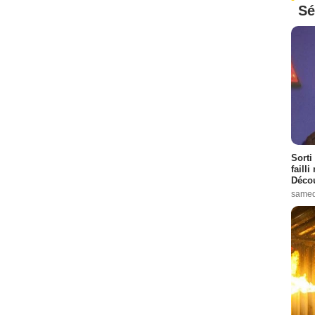
Sé
Sorti
failli
Décou
samed