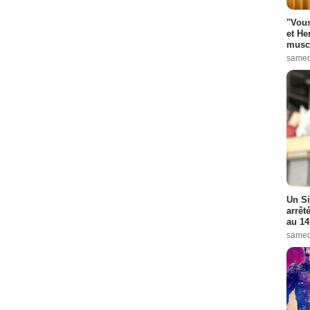
"Vous
et He
muscl
samed
Un Si
arrêt
au 14
samed