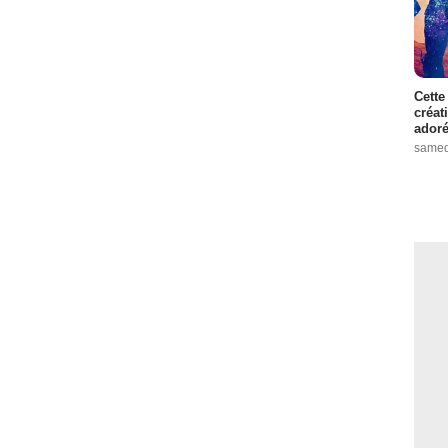
Cette
créat
adoré
samed