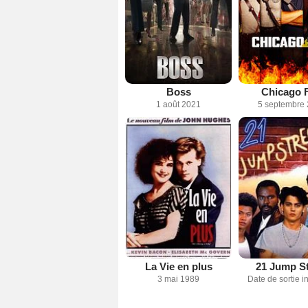
Boss
Chicago F
1 août 2021
5 septembre
La Vie en plus
21 Jump St
3 mai 1989
Date de sortie 