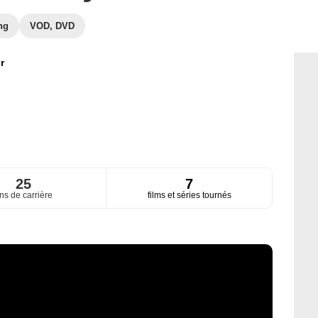
ng
VOD, DVD
r
25
7
ns de carrière
films et séries tournés