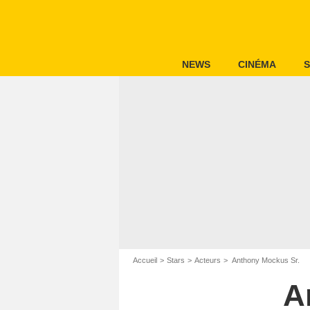
NEWS
CINÉMA
S
Accueil
Stars
Acteurs
Anthony Mockus Sr.
A