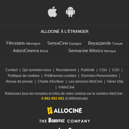
ALLOCINÉ À L'ÉTRANGER
Filmstarts
SensaCine
Beyazperde
Allemagne
Espagne
Turquie
AdoroCinema
Sensacine México
Brésil
Mexique
Contact
|
Qui sommes-nous
|
Recrutement
|
Publicité
|
CGU
|
CGV
|
Politique de cookies
|
Préférences cookies
|
Données Personnelles
|
Revue de presse
|
Charte d'écriture
|
Les services AlloCiné
|
Gérer Utiq
|
©AlloCiné
Retrouvez tous les horaires et infos de votre cinéma sur le numéro AlloCiné :
0 892 892 892
(0,90€/minute)