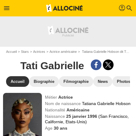
profil
menu
search
Accueil
Stars
Actrices
Actrice américaine
Tatiana Gabrielle Hobson dit Tati Gabrielle
Tati Gabrielle
Accueil
Biographie
Filmographie
News
Photos
Métier
Actrice
Nom de naissance
Tatiana Gabrielle Hobson
Nationalité
Américaine
Naissance
25 janvier 1996
(San Francisco,
Californie, Etats-Unis)
Age
30
ans