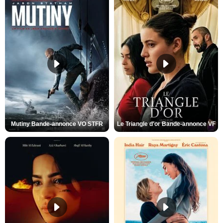
Mutiny Bande-annonce VO STFR
Le Triangle d'or Bande-annonce VF