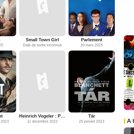
s
Small Town Girl
Parlement
25
Date de sortie inconnue
20 mars 2025
ot
Heinrich Vogeler : Peintre et martyr
Tár
A 
 2023
11 décembre 2022
25 janvier 2023