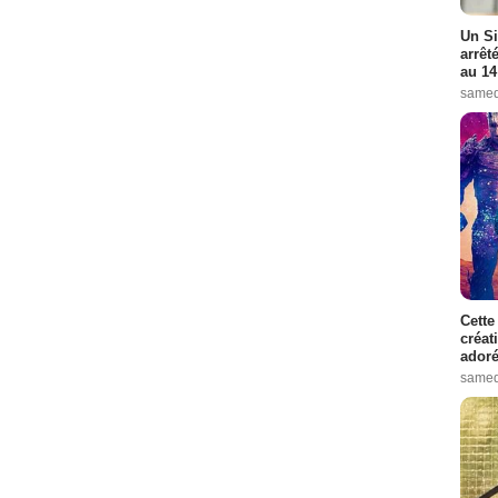
Un Si
arrêt
au 14
samed
Cette
créat
adoré
samed