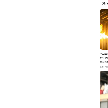
Sé
"Vous
et He
muscl
samed