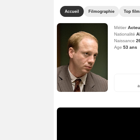
Accueil
Filmographie
Top film
Métier
Acteu
Nationalité
A
Naissance
2
Age
53
ans
a