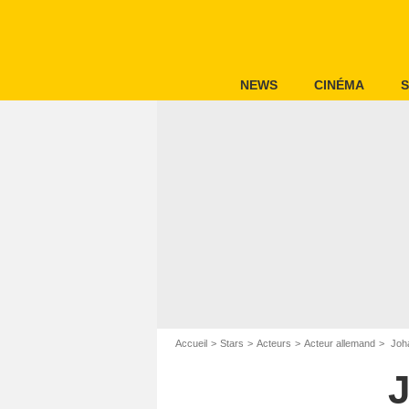
NEWS
CINÉMA
S
Accueil
Stars
Acteurs
Acteur allemand
Joha