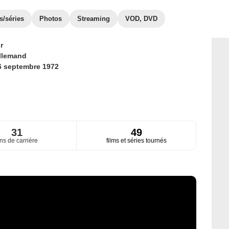
s/séries
Photos
Streaming
VOD, DVD
r
llemand
6 septembre 1972
31
49
ns de carrière
films et séries tournés