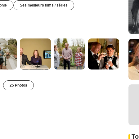
phie
Ses meilleurs films / séries
25 Photos
To