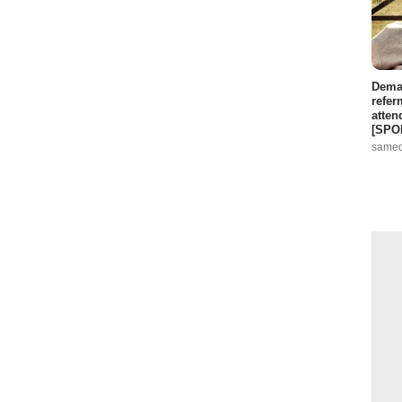
Demai
refer
atten
[SPO
samed