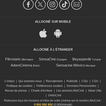
ALLOCINÉ SUR MOBILE
ALLOCINÉ À L'ÉTRANGER
Filmstarts
SensaCine
Beyazperde
Allemagne
Espagne
Turquie
AdoroCinema
Sensacine México
Brésil
Mexique
Contact
|
Qui sommes-nous
|
Recrutement
|
Publicité
|
CGU
|
CGV
|
Politique de cookies
|
Préférences cookies
|
Données Personnelles
|
Revue de presse
|
Charte d'écriture
|
Les services AlloCiné
|
Gérer Utiq
|
©AlloCiné
Retrouvez tous les horaires et infos de votre cinéma sur le numéro AlloCiné :
0 892 892 892
(0,90€/minute)