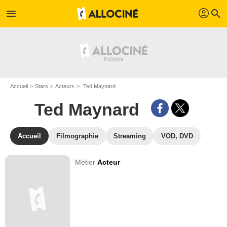
profil
menu
search
Accueil
Stars
Acteurs
Ted Maynard
Ted Maynard
Accueil
Filmographie
Streaming
VOD, DVD
Métier
Acteur