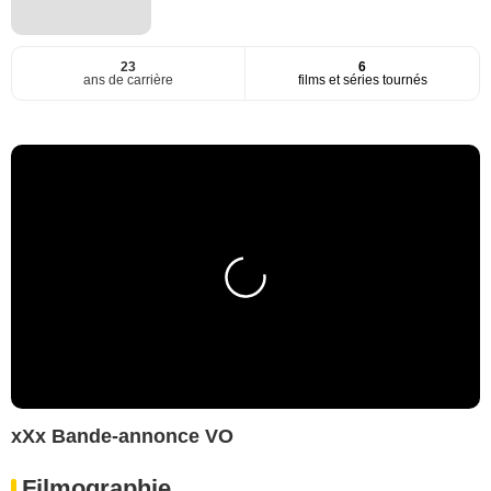
23
6
ans de carrière
films et séries tournés
xXx Bande-annonce VO
Filmographie