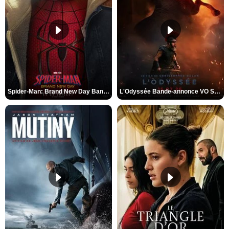
Spider-Man: Brand New Day Bande-annonce VO STFR
L'Odyssée Bande-annonce VO STFR