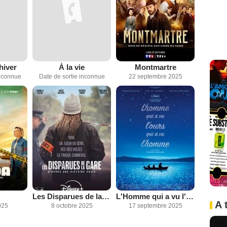
hiver
À la vie
Montmartre
inconnue
Date de sortie inconnue
22 septembre 2025
Les Disparues de la gare
L'Homme qui a vu l'ours qui a vu l'homme
A 
025
8 octobre 2025
17 septembre 2025