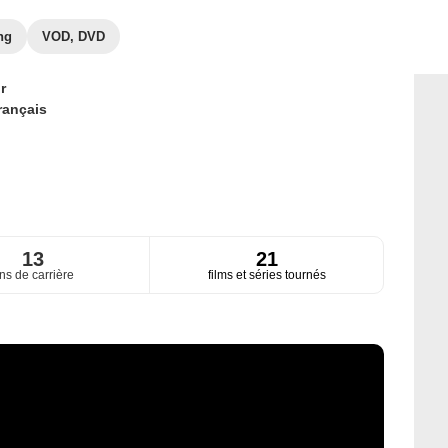
ng
VOD, DVD
r
rançais
13
21
ns de carrière
films et séries tournés