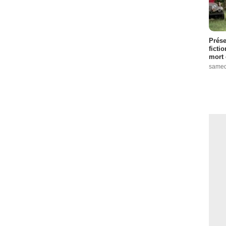
Prése
ficti
mort 
samed