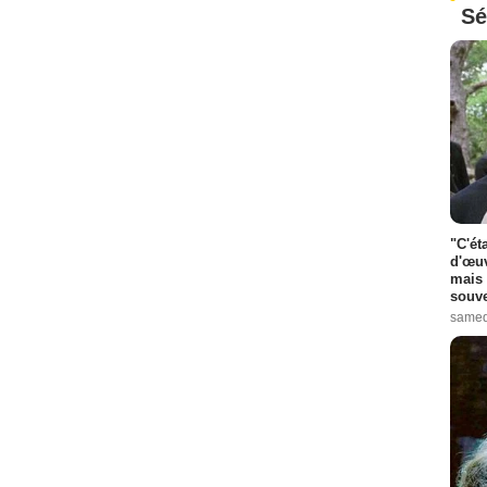
Sé
"C'ét
d'œuv
mais 
souve
samed