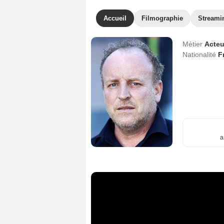
Accueil
Filmographie
Streami
Métier
Acteu
Nationalité
F
a