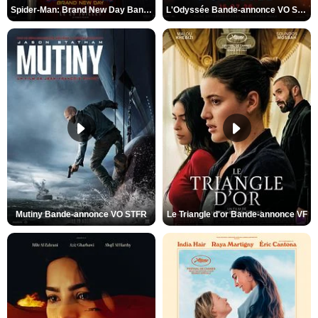
Spider-Man: Brand New Day Bande-annonce VO STFR
L'Odyssée Bande-annonce VO STFR
Mutiny Bande-annonce VO STFR
Le Triangle d'or Bande-annonce VF