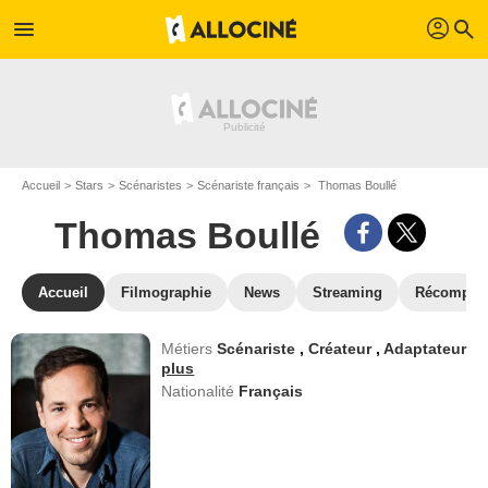
profil
menu
search
Accueil
Stars
Scénaristes
Scénariste français
Thomas Boullé
Thomas Boullé
Accueil
Filmographie
News
Streaming
Récompen
Métiers
Scénariste
,
Créateur
,
Adaptateur
plus
Nationalité
Français