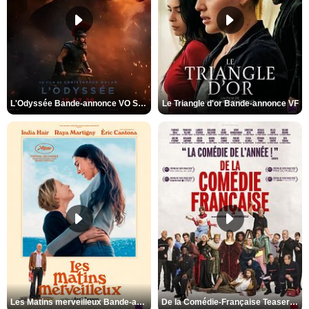
L'Odyssée Bande-annonce VO STFR
Le Triangle d'or Bande-annonce VF
Les Matins merveilleux Bande-annonce VF
De la Comédie-Française Teaser VF