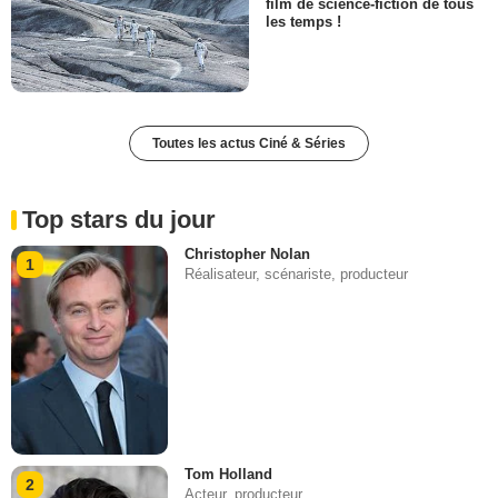
film de science-fiction de tous
les temps !
Toutes les actus Ciné & Séries
Top stars du jour
Christopher Nolan
1
Réalisateur, scénariste, producteur
Tom Holland
2
Acteur, producteur