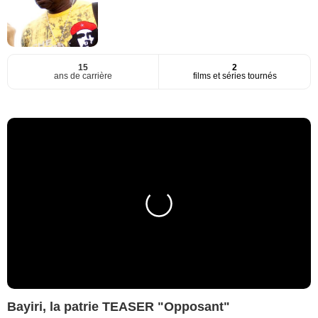
15
2
ans de carrière
films et séries tournés
Bayiri, la patrie TEASER "Opposant"