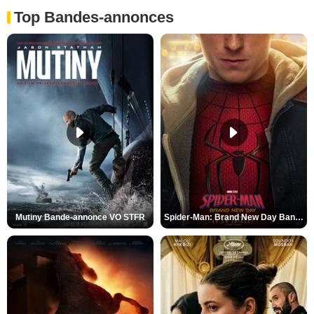
Top Bandes-annonces
Mutiny Bande-annonce VO STFR
Spider-Man: Brand New Day Bande-annonce VO STFR