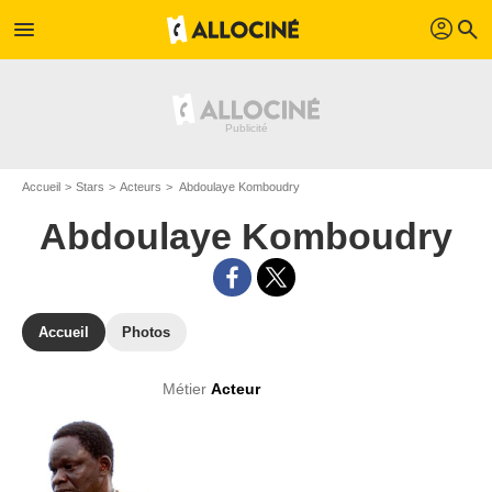
profil
menu
search
Accueil
Stars
Acteurs
Abdoulaye Komboudry
Abdoulaye Komboudry
Accueil
Photos
Métier
Acteur