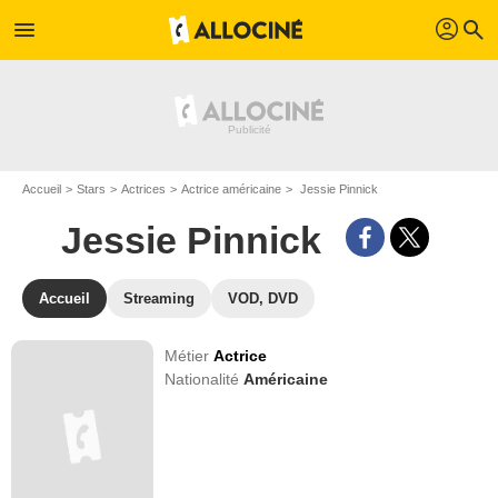
profil
menu
search
Accueil
Stars
Actrices
Actrice américaine
Jessie Pinnick
Jessie Pinnick
Accueil
Streaming
VOD, DVD
Métier
Actrice
Nationalité
Américaine