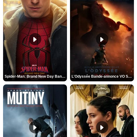
Spider-Man: Brand New Day Bande-annonce VO STFR
L'Odyssée Bande-annonce VO STFR