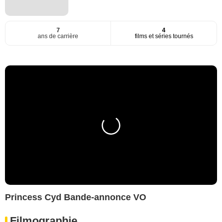
7
4
ans de carrière
films et séries tournés
Princess Cyd Bande-annonce VO
Filmographie