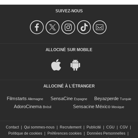
SUIVEZ-NOUS
ALLOCINÉ SUR MOBILE
ALLOCINÉ À L'ÉTRANGER
Filmstarts
SensaCine
Beyazperde
Allemagne
Espagne
Turquie
AdoroCinema
Sensacine México
Brésil
Mexique
Contact
|
Qui sommes-nous
|
Recrutement
|
Publicité
|
CGU
|
CGV
|
Politique de cookies
|
Préférences cookies
|
Données Personnelles
|