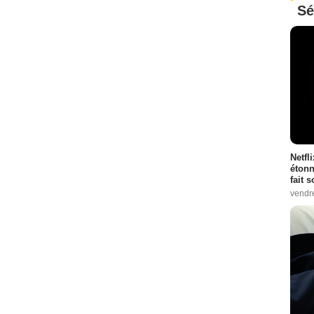
Sé
Netfl
étonn
fait 
vendr