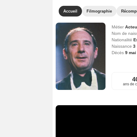
Accueil
Filmographie
Récomp
Métier
Acteu
Nom de nai
Nationalité
E
Naissance
3
Décès
9 mai
4
ans de c