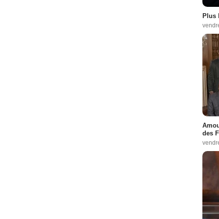
Plus 
vendr
Amour
des F
vendr