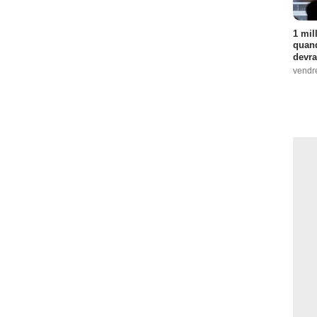
1 mil
quand
devra
vendr