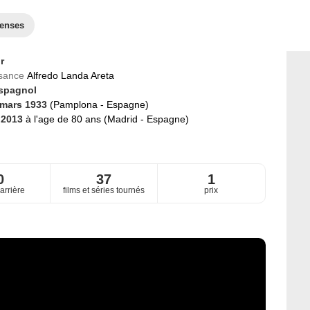
enses
r
ssance
Alfredo Landa Areta
spagnol
 mars 1933
(Pamplona - Espagne)
 2013
à l'age de 80 ans (Madrid - Espagne)
0
37
1
arrière
films et séries tournés
prix