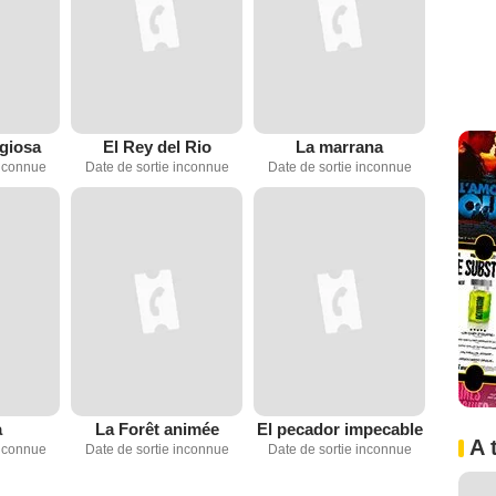
igiosa
El Rey del Rio
La marrana
inconnue
Date de sortie inconnue
Date de sortie inconnue
a
La Forêt animée
El pecador impecable
A 
inconnue
Date de sortie inconnue
Date de sortie inconnue