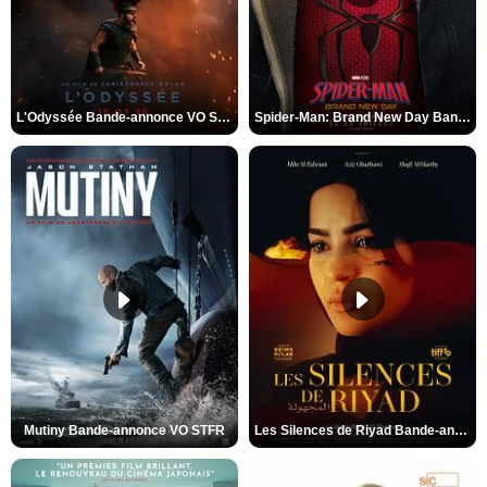
L'Odyssée Bande-annonce VO STFR
Spider-Man: Brand New Day Bande-annonce VO STFR
Mutiny Bande-annonce VO STFR
Les Silences de Riyad Bande-annonce VO STFR