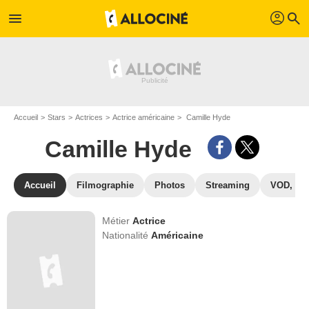
profil
menu
search
Accueil
Stars
Actrices
Actrice américaine
Camille Hyde
Camille Hyde
Accueil
Filmographie
Photos
Streaming
VOD, DV
Métier
Actrice
Nationalité
Américaine