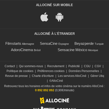
ALLOCINÉ SUR MOBILE
ALLOCINÉ À L'ÉTRANGER
Filmstarts
SensaCine
Beyazperde
Allemagne
Espagne
Turquie
AdoroCinema
Sensacine México
Brésil
Mexique
Contact
|
Qui sommes-nous
|
Recrutement
|
Publicité
|
CGU
|
CGV
|
Politique de cookies
|
Préférences cookies
|
Données Personnelles
|
Revue de presse
|
Charte d'écriture
|
Les services AlloCiné
|
Gérer Utiq
|
©AlloCiné
Retrouvez tous les horaires et infos de votre cinéma sur le numéro AlloCiné :
0 892 892 892
(0,90€/minute)