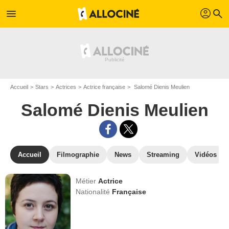
profil
menu
search
Accueil
Stars
Actrices
Actrice française
Salomé Dienis Meulien
Salomé Dienis Meulien
Accueil
Filmographie
News
Streaming
Vidéos
Métier
Actrice
Nationalité
Française