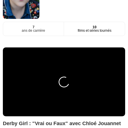
7
10
ans de carrière
films et séries tournés
Derby Girl : "Vrai ou Faux" avec Chloé Jouannet