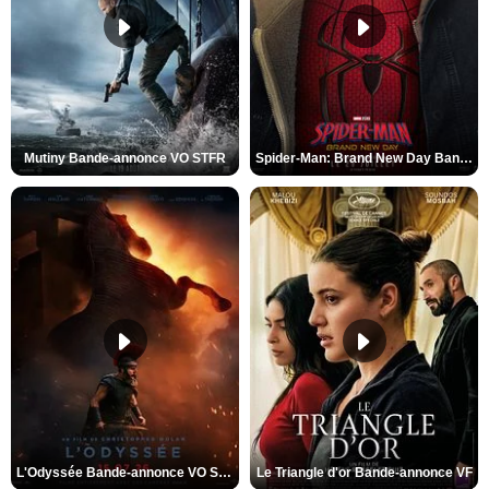
Mutiny Bande-annonce VO STFR
Spider-Man: Brand New Day Bande-annonce VO STFR
L'Odyssée Bande-annonce VO STFR
Le Triangle d'or Bande-annonce VF