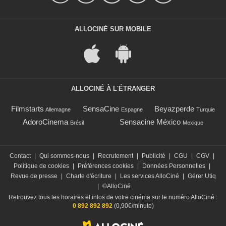
ALLOCINÉ SUR MOBILE
ALLOCINÉ À L'ÉTRANGER
Filmstarts
SensaCine
Beyazperde
Allemagne
Espagne
Turquie
AdoroCinema
Sensacine México
Brésil
Mexique
Contact
|
Qui sommes-nous
|
Recrutement
|
Publicité
|
CGU
|
CGV
|
Politique de cookies
|
Préférences cookies
|
Données Personnelles
|
Revue de presse
|
Charte d'écriture
|
Les services AlloCiné
|
Gérer Utiq
|
©AlloCiné
Retrouvez tous les horaires et infos de votre cinéma sur le numéro AlloCiné :
0 892 892 892
(0,90€/minute)