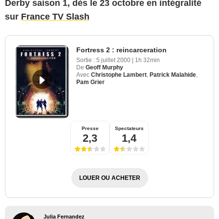
Derby saison 1, dès le 23 octobre en intégralité
sur
France TV Slash
Fortress 2 : reincarceration
Sortie :
5 juillet 2000
|
1h 32min
De
Geoff Murphy
Avec
Christophe Lambert
,
Patrick Malahide
,
Pam Grier
Presse
Spectateurs
2,3
1,4
LOUER OU ACHETER
Julia Fernandez