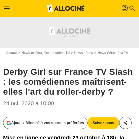
profil
menu
search
Accueil
News cinéma, films et séries TV
News séries
News Séries à la TV
Derb
Derby Girl sur France TV Slash
: les comédiennes maîtrisent-
elles l'art du roller-derby ?
24 oct. 2020 à 10:00
Ajoutez Allociné à vos sources préférées
Suivez-nous
Partag
Mise en ligne ce vendredi 23 octobre à 18h, la