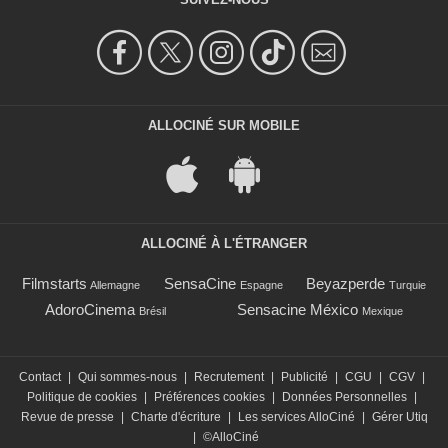
ALLOCINÉ SUR MOBILE
ALLOCINÉ À L'ÉTRANGER
Filmstarts
SensaCine
Beyazperde
Allemagne
Espagne
Turquie
AdoroCinema
Sensacine México
Brésil
Mexique
Contact
|
Qui sommes-nous
|
Recrutement
|
Publicité
|
CGU
|
CGV
|
Politique de cookies
|
Préférences cookies
|
Données Personnelles
|
Revue de presse
|
Charte d'écriture
|
Les services AlloCiné
|
Gérer Utiq
|
©AlloCiné