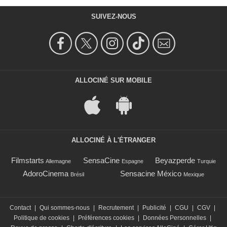
SUIVEZ-NOUS
ALLOCINÉ SUR MOBILE
ALLOCINÉ À L'ÉTRANGER
Filmstarts
SensaCine
Beyazperde
Allemagne
Espagne
Turquie
AdoroCinema
Sensacine México
Brésil
Mexique
Contact
|
Qui sommes-nous
|
Recrutement
|
Publicité
|
CGU
|
CGV
|
Politique de cookies
|
Préférences cookies
|
Données Personnelles
|