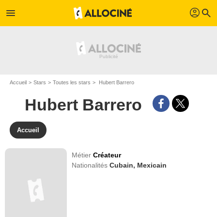
profil
menu
search
Accueil
Stars
Toutes les stars
Hubert Barrero
Hubert Barrero
Accueil
Métier
Créateur
Nationalités
Cubain,
Mexicain