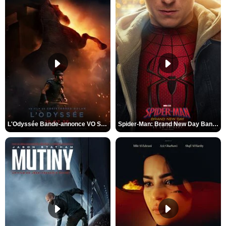
L'Odyssée Bande-annonce VO STFR
Spider-Man: Brand New Day Bande-annonce VO STFR