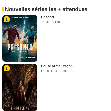
Nouvelles séries les + attendues
Prisoner
1
Thriller
,
Action
House of the Dragon
2
Fantastique
,
Drame