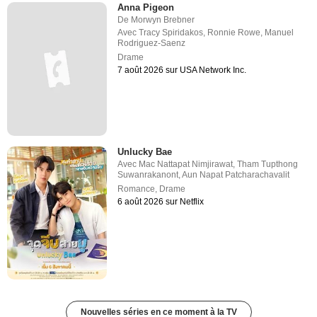
Anna Pigeon
De
Morwyn Brebner
Avec
Tracy Spiridakos
,
Ronnie Rowe
,
Manuel
Rodriguez-Saenz
Drame
7 août 2026 sur USA Network Inc.
Unlucky Bae
Avec
Mac Nattapat Nimjirawat
,
Tham Tupthong
Suwanrakanont
,
Aun Napat Patcharachavalit
Romance
,
Drame
6 août 2026 sur Netflix
Nouvelles séries en ce moment à la TV