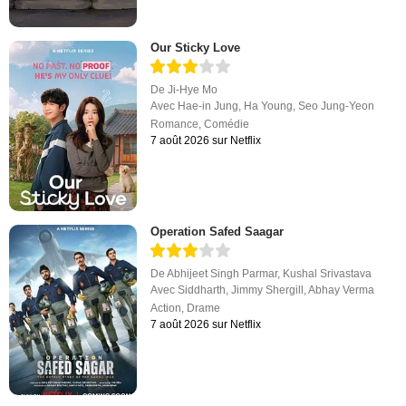
Our Sticky Love
De
Ji-Hye Mo
Avec
Hae-in Jung
,
Ha Young
,
Seo Jung-Yeon
Romance
,
Comédie
7 août 2026 sur Netflix
Operation Safed Saagar
De
Abhijeet Singh Parmar
,
Kushal Srivastava
Avec
Siddharth
,
Jimmy Shergill
,
Abhay Verma
Action
,
Drame
7 août 2026 sur Netflix