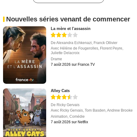
Nouvelles séries venant de commencer
La mère et l'assassin
De
Alexandra Echkenazi
,
Franck Ollivier
Avec
Hélène de Fougerolles
,
Florent Peyre
,
Juliette Delacroix
Drame
7 août 2026 sur France.TV
Alley Cats
De
Ricky Gervais
Avec
Ricky Gervais
,
Tom Basden
,
Andrew Brooke
Animation
,
Comédie
7 août 2026 sur Netflix