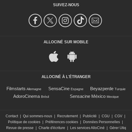
SUIVEZ-NOUS
ALLOCINÉ SUR MOBILE
ALLOCINÉ À L'ÉTRANGER
Filmstarts
SensaCine
Beyazperde
Allemagne
Espagne
Turquie
AdoroCinema
Sensacine México
Brésil
Mexique
Contact
|
Qui sommes-nous
|
Recrutement
|
Publicité
|
CGU
|
CGV
|
Politique de cookies
|
Préférences cookies
|
Données Personnelles
|
Revue de presse
|
Charte d'écriture
|
Les services AlloCiné
|
Gérer Utiq