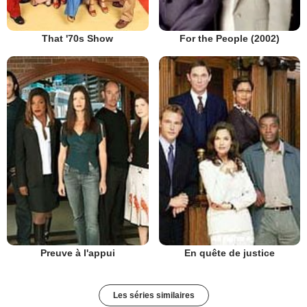
That '70s Show
For the People (2002)
Preuve à l'appui
En quête de justice
Les séries similaires