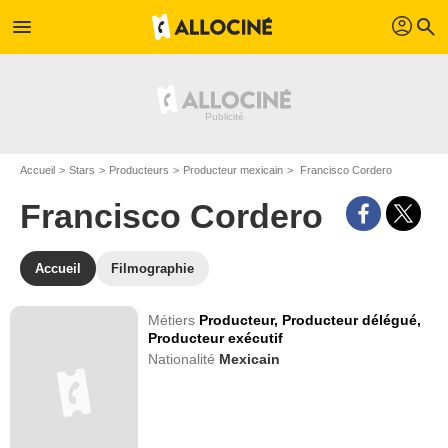
profil
menu
search
Accueil
Stars
Producteurs
Producteur mexicain
Francisco Cordero
Francisco Cordero
Accueil
Filmographie
Métiers
Producteur,
Producteur délégué,
Producteur exécutif
Nationalité
Mexicain