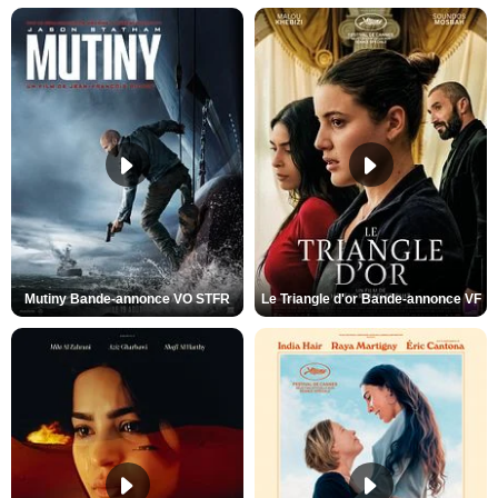
Mutiny Bande-annonce VO STFR
Le Triangle d'or Bande-annonce VF