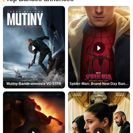
Mutiny Bande-annonce VO STFR
Spider-Man: Brand New Day Bande-annonce VO STFR