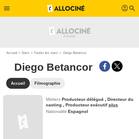
profil
menu
search
Accueil
Stars
Toutes les stars
Diego Betancor
Diego Betancor
Accueil
Filmographie
Métiers
Producteur délégué
,
Directeur du
casting
,
Producteur exécutif
plus
Nationalité
Espagnol