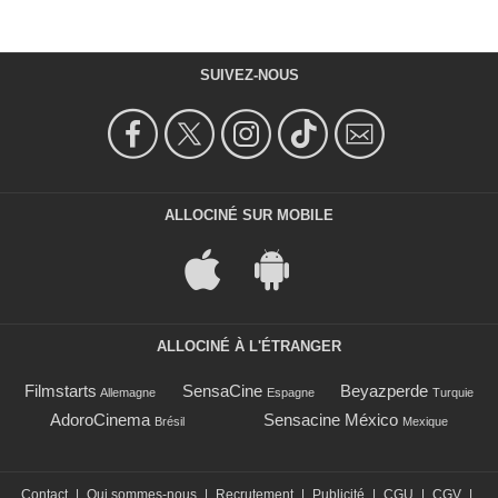
SUIVEZ-NOUS
ALLOCINÉ SUR MOBILE
ALLOCINÉ À L'ÉTRANGER
Filmstarts
SensaCine
Beyazperde
Allemagne
Espagne
Turquie
AdoroCinema
Sensacine México
Brésil
Mexique
Contact
|
Qui sommes-nous
|
Recrutement
|
Publicité
|
CGU
|
CGV
|