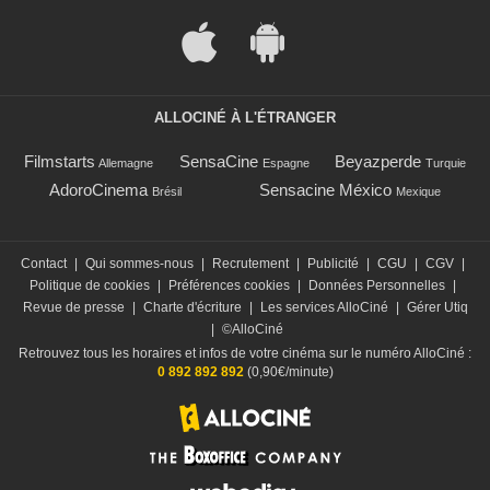
ALLOCINÉ À L'ÉTRANGER
Filmstarts
SensaCine
Beyazperde
Allemagne
Espagne
Turquie
AdoroCinema
Sensacine México
Brésil
Mexique
Contact
|
Qui sommes-nous
|
Recrutement
|
Publicité
|
CGU
|
CGV
|
Politique de cookies
|
Préférences cookies
|
Données Personnelles
|
Revue de presse
|
Charte d'écriture
|
Les services AlloCiné
|
Gérer Utiq
|
©AlloCiné
Retrouvez tous les horaires et infos de votre cinéma sur le numéro AlloCiné :
0 892 892 892
(0,90€/minute)