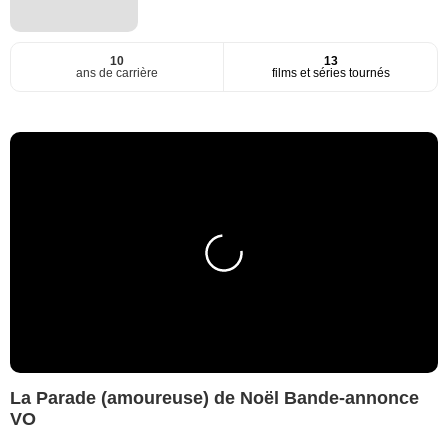
10
13
ans de carrière
films et séries tournés
La Parade (amoureuse) de Noël Bande-annonce
VO