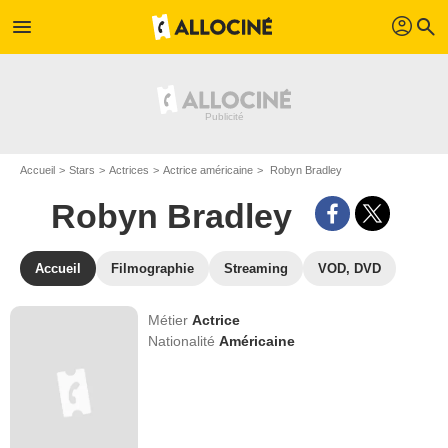
profil
menu
search
Accueil
Stars
Actrices
Actrice américaine
Robyn Bradley
Robyn Bradley
Accueil
Filmographie
Streaming
VOD, DVD
Métier
Actrice
Nationalité
Américaine