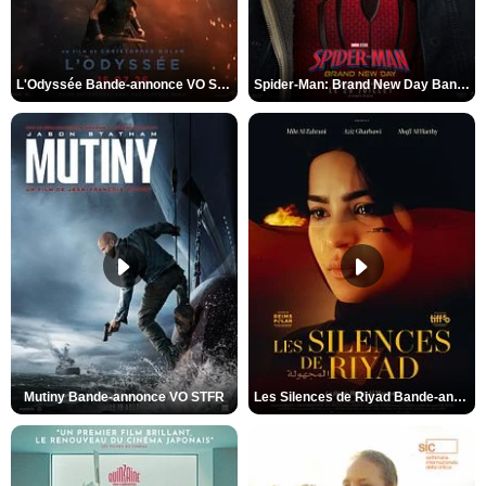
L'Odyssée Bande-annonce VO STFR
Spider-Man: Brand New Day Bande-annonce VO STFR
Mutiny Bande-annonce VO STFR
Les Silences de Riyad Bande-annonce VO STFR