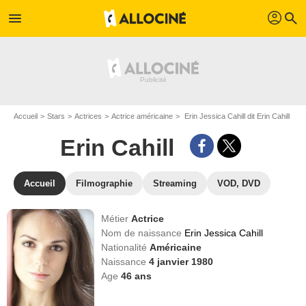
profil
menu
search
Accueil
Stars
Actrices
Actrice américaine
Erin Jessica Cahill dit Erin Cahill
Erin Cahill
Accueil
Filmographie
Streaming
VOD, DVD
Métier
Actrice
Nom de naissance
Erin Jessica Cahill
Nationalité
Américaine
Naissance
4 janvier 1980
Age
46
ans