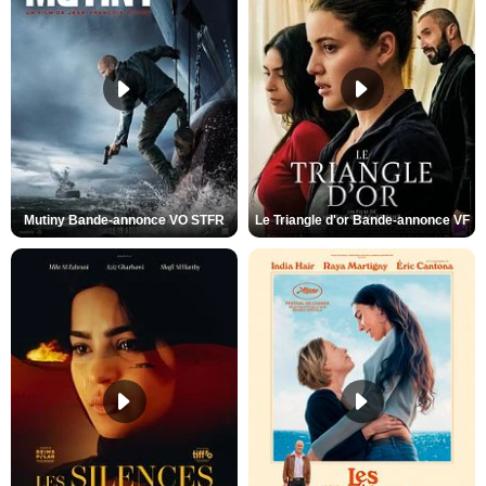
Mutiny Bande-annonce VO STFR
Le Triangle d'or Bande-annonce VF