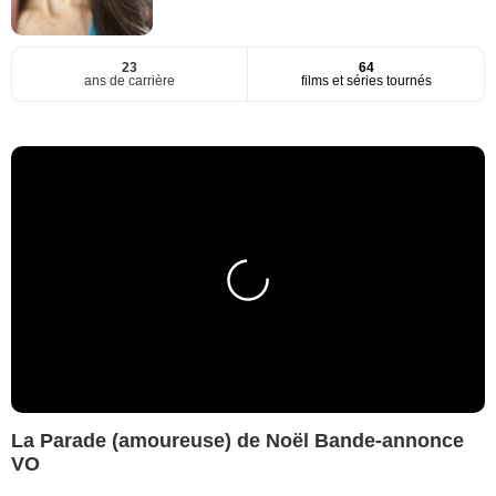
23
64
ans de carrière
films et séries tournés
La Parade (amoureuse) de Noël Bande-annonce
VO