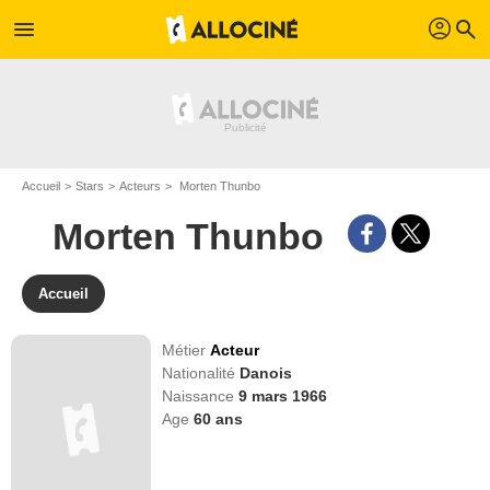
profil
menu
search
Accueil
Stars
Acteurs
Morten Thunbo
Morten Thunbo
Accueil
Métier
Acteur
Nationalité
Danois
Naissance
9 mars 1966
Age
60
ans