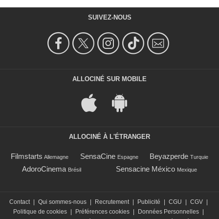
SUIVEZ-NOUS
ALLOCINÉ SUR MOBILE
ALLOCINÉ À L'ÉTRANGER
Filmstarts
SensaCine
Beyazperde
Allemagne
Espagne
Turquie
AdoroCinema
Sensacine México
Brésil
Mexique
Contact
|
Qui sommes-nous
|
Recrutement
|
Publicité
|
CGU
|
CGV
|
Politique de cookies
|
Préférences cookies
|
Données Personnelles
|