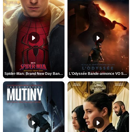
Spider-Man: Brand New Day Bande-annonce VO STFR
L'Odyssée Bande-annonce VO STFR