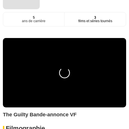
5
3
ans de carrière
films et séries tournés
The Guilty Bande-annonce VF
Filmographie