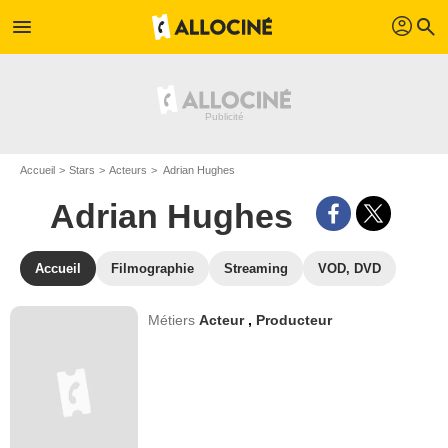
profil
menu
search
Accueil
Stars
Acteurs
Adrian Hughes
Adrian Hughes
Accueil
Filmographie
Streaming
VOD, DVD
Métiers
Acteur
,
Producteur