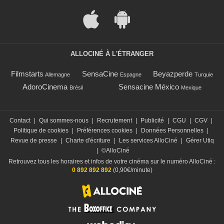
ALLOCINÉ À L'ÉTRANGER
Filmstarts
SensaCine
Beyazperde
Allemagne
Espagne
Turquie
AdoroCinema
Sensacine México
Brésil
Mexique
Contact
|
Qui sommes-nous
|
Recrutement
|
Publicité
|
CGU
|
CGV
|
Politique de cookies
|
Préférences cookies
|
Données Personnelles
|
Revue de presse
|
Charte d'écriture
|
Les services AlloCiné
|
Gérer Utiq
|
©AlloCiné
Retrouvez tous les horaires et infos de votre cinéma sur le numéro AlloCiné :
0 892 892 892
(0,90€/minute)