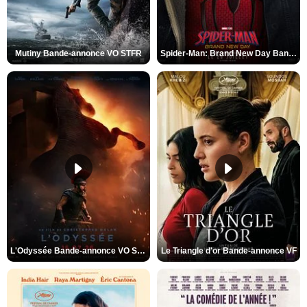
Mutiny Bande-annonce VO STFR
Spider-Man: Brand New Day Bande-annonce VO STFR
L'Odyssée Bande-annonce VO STFR
Le Triangle d'or Bande-annonce VF