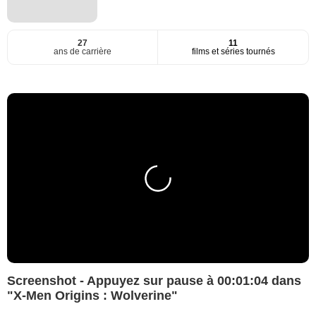
27
11
ans de carrière
films et séries tournés
Screenshot - Appuyez sur pause à 00:01:04 dans
"X-Men Origins : Wolverine"