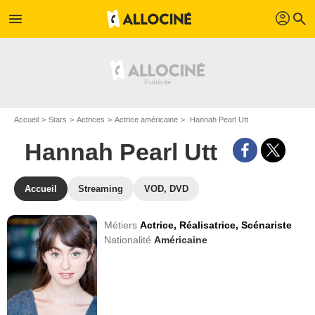
profil
menu
search
Accueil
Stars
Actrices
Actrice américaine
Hannah Pearl Utt
Hannah Pearl Utt
Accueil
Streaming
VOD, DVD
Métiers
Actrice,
Réalisatrice,
Scénariste
Nationalité
Américaine