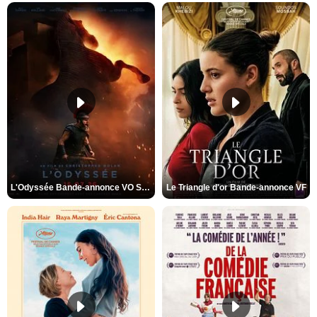
L'Odyssée Bande-annonce VO STFR
Le Triangle d'or Bande-annonce VF