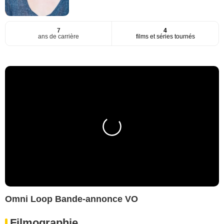
7
4
ans de carrière
films et séries tournés
Omni Loop Bande-annonce VO
Filmographie