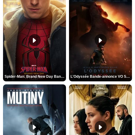
Spider-Man: Brand New Day Bande-annonce VO STFR
L'Odyssée Bande-annonce VO STFR