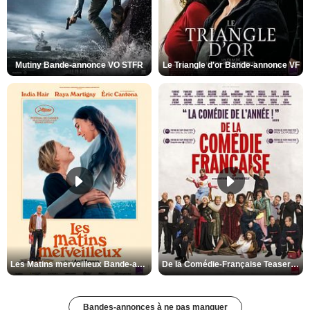
Mutiny Bande-annonce VO STFR
Le Triangle d'or Bande-annonce VF
Les Matins merveilleux Bande-annonce VF
De la Comédie-Française Teaser VF
Bandes-annonces à ne pas manquer