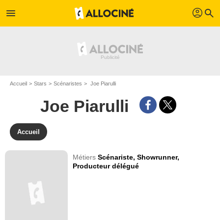
profil
menu
search
Accueil
Stars
Scénaristes
Joe Piarulli
Joe Piarulli
Accueil
Métiers
Scénariste,
Showrunner,
Producteur délégué