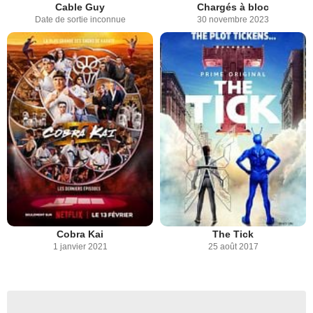
Cable Guy
Chargés à bloc
Date de sortie inconnue
30 novembre 2023
Cobra Kai
The Tick
1 janvier 2021
25 août 2017