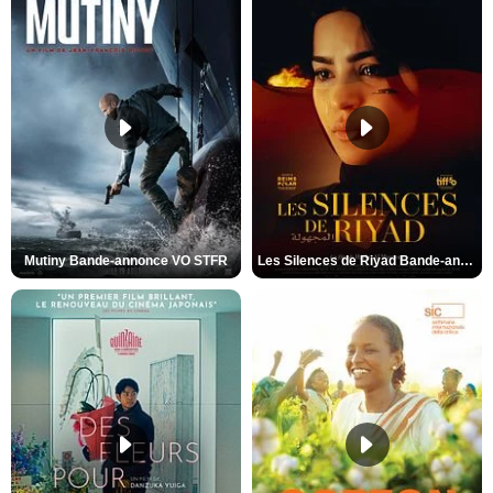
Mutiny Bande-annonce VO STFR
Les Silences de Riyad Bande-annonce VO STFR