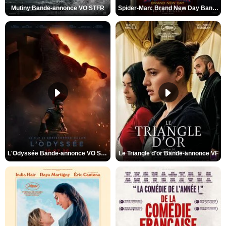
Mutiny Bande-annonce VO STFR
Spider-Man: Brand New Day Bande-annonce VO STFR
L'Odyssée Bande-annonce VO STFR
Le Triangle d'or Bande-annonce VF