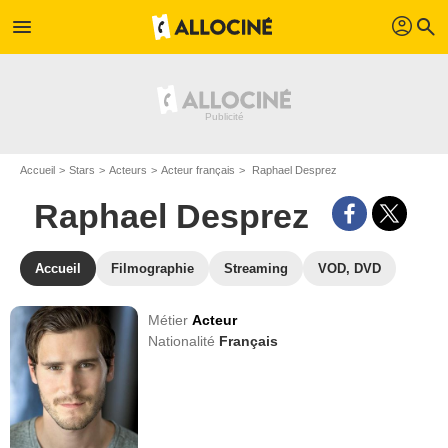
profil
menu
search
Accueil
Stars
Acteurs
Acteur français
Raphael Desprez
Raphael Desprez
Accueil
Filmographie
Streaming
VOD, DVD
Métier
Acteur
Nationalité
Français