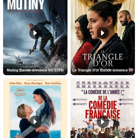
Mutiny Bande-annonce VO STFR
Le Triangle d'or Bande-annonce VF