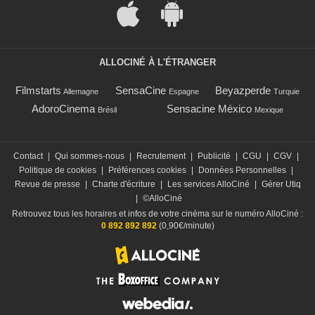
ALLOCINÉ À L'ÉTRANGER
Filmstarts
SensaCine
Beyazperde
Allemagne
Espagne
Turquie
AdoroCinema
Sensacine México
Brésil
Mexique
Contact
|
Qui sommes-nous
|
Recrutement
|
Publicité
|
CGU
|
CGV
|
Politique de cookies
|
Préférences cookies
|
Données Personnelles
|
Revue de presse
|
Charte d'écriture
|
Les services AlloCiné
|
Gérer Utiq
|
©AlloCiné
Retrouvez tous les horaires et infos de votre cinéma sur le numéro AlloCiné :
0 892 892 892
(0,90€/minute)