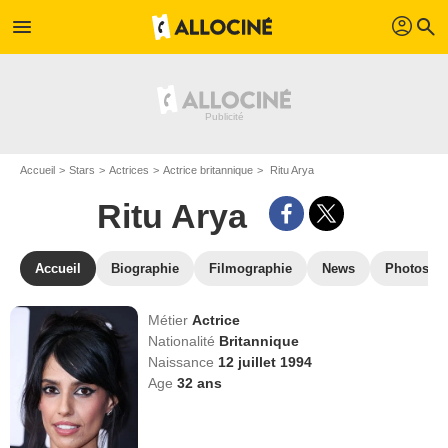
profil
menu
search
Accueil
Stars
Actrices
Actrice britannique
Ritu Arya
Ritu Arya
Accueil
Biographie
Filmographie
News
Photos
Métier
Actrice
Nationalité
Britannique
Naissance
12 juillet 1994
Age
32
ans