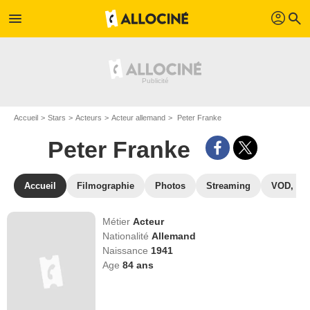
profil
menu
search
Accueil
Stars
Acteurs
Acteur allemand
Peter Franke
Peter Franke
Accueil
Filmographie
Photos
Streaming
VOD, DV
Métier
Acteur
Nationalité
Allemand
Naissance
1941
Age
84
ans