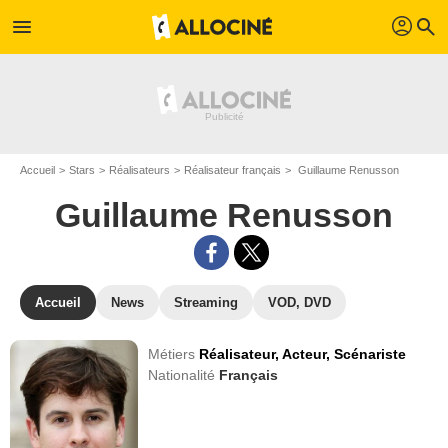
profil
menu
search
Accueil
Stars
Réalisateurs
Réalisateur français
Guillaume Renusson
Guillaume Renusson
Accueil
News
Streaming
VOD, DVD
Métiers
Réalisateur,
Acteur,
Scénariste
Nationalité
Français