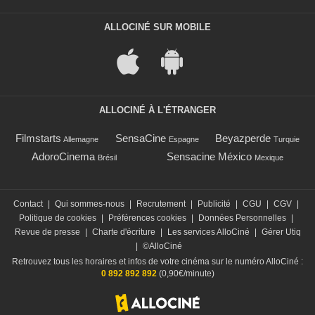
ALLOCINÉ SUR MOBILE
ALLOCINÉ À L'ÉTRANGER
Filmstarts
SensaCine
Beyazperde
Allemagne
Espagne
Turquie
AdoroCinema
Sensacine México
Brésil
Mexique
Contact
|
Qui sommes-nous
|
Recrutement
|
Publicité
|
CGU
|
CGV
|
Politique de cookies
|
Préférences cookies
|
Données Personnelles
|
Revue de presse
|
Charte d'écriture
|
Les services AlloCiné
|
Gérer Utiq
|
©AlloCiné
Retrouvez tous les horaires et infos de votre cinéma sur le numéro AlloCiné :
0 892 892 892
(0,90€/minute)