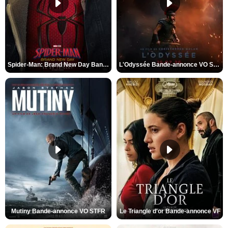
Spider-Man: Brand New Day Bande-annonce VO STFR
L'Odyssée Bande-annonce VO STFR
Mutiny Bande-annonce VO STFR
Le Triangle d'or Bande-annonce VF