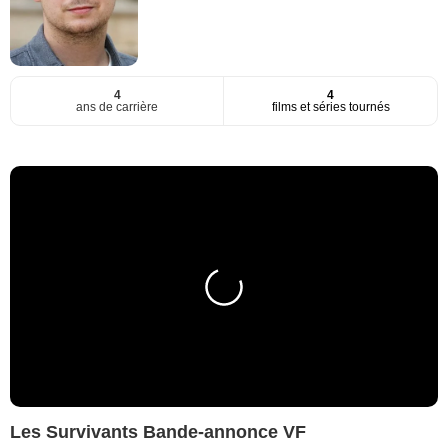
4
4
ans de carrière
films et séries tournés
Les Survivants Bande-annonce VF